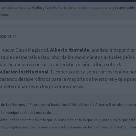
tenidos de Capital Radio; y Alberto Iturralde, analista independiente y responsable
emana.
026 12:24
 nueva Clase Magistral,
Alberto Iturralde
, analista independien
sable de Operativa Dax, aborda los movimientos actuales de los
os financieros con su característica visión crítica sobre la
ulación institucional
. El experto alerta sobre varios fenómeno
pasando desapercibidos para la mayoría de inversores y que pu
ar determinantes en los próximos meses.
 de los Viernes | "El oro caerá hasta los 3.700 dólares": Alberto Iturralde alerta
 la manipulación del mercado
alista independiente advierte que la bolsa adelanta lo que va a pasar, no lo que está
do, y explica por qué los inversores están cayendo en las trampas del sistema finan