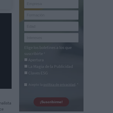
Elige los boletines a los que
suscribirte
*
Apertura
La Magia de la Publicidad
Claves ESG
Acepto la
política de privacidad
. *
¡Suscribirme!
nalista
ce