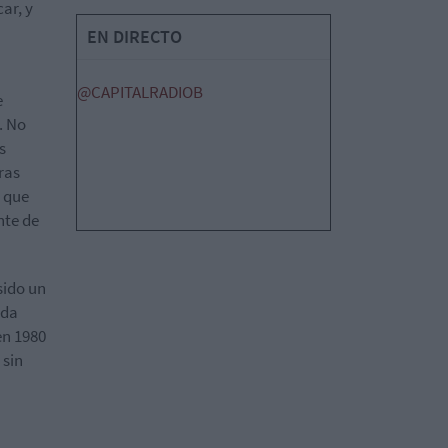
ar, y
EN DIRECTO
@CAPITALRADIOB
e
. No
s
ras
e que
nte de
 sido un
rda
en 1980
 sin