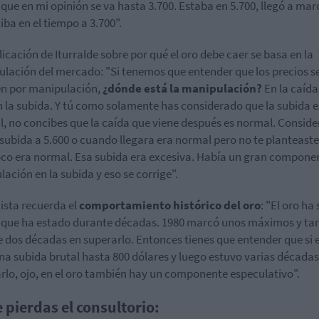
que en mi opinión se va hasta 3.700. Estaba en 5.700, llegó a marc
 iba en el tiempo a 3.700".
licación de Iturralde sobre por qué el oro debe caer se basa en la
lación del mercado: "Si tenemos que entender que los precios s
n por manipulación,
¿dónde está la manipulación?
En la caída
n la subida. Y tú como solamente has considerado que la subida e
, no concibes que la caída que viene después es normal. Conside
 subida a 5.600 o cuando llegara era normal pero no te planteast
o era normal. Esa subida era excesiva. Había un gran compone
lación en la subida y eso se corrige".
lista recuerda el
comportamiento histórico del oro
: "El oro ha
 que ha estado durante décadas. 1980 marcó unos máximos y ta
 dos décadas en superarlo. Entonces tienes que entender que si 
na subida brutal hasta 800 dólares y luego estuvo varias décadas
rlo, ojo, en el oro también hay un componente especulativo".
e pierdas el consultorio: