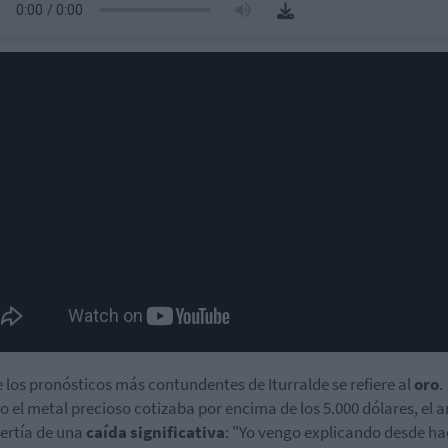
 los pronósticos más contundentes de Iturralde se refiere al
oro
.
 el metal precioso cotizaba por encima de los 5.000 dólares, el a
ertía de una
caída significativa
: "Yo vengo explicando desde ha