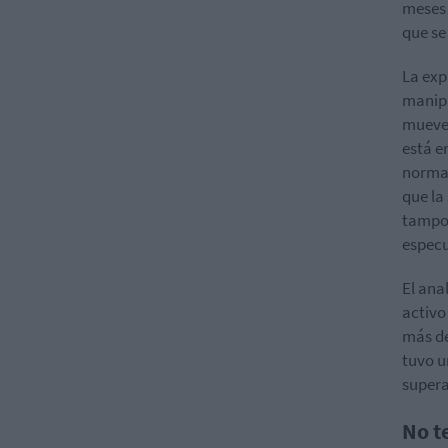
meses 
que se
La exp
manipu
mueve
está e
normal
que la
tampoc
especu
El ana
activo
más de
tuvo u
supera
No t