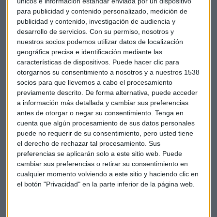
únicos e información estándar enviada por un dispositivo
Valores protagonistas
para publicidad y contenido personalizado, medición de
Entre los valores protagonistas encontramos a
Grifols
, que
publicidad y contenido, investigación de audiencia y
desarrollo de servicios.
Con su permiso, nosotros y
encabeza la tabla llevándose un 2,39%. Le sigue
Sabadell
,
nuestros socios podemos utilizar datos de localización
que se anota un 1,76% e
Inditex
gana un 1,44%. Del lado
geográfica precisa e identificación mediante las
contrario encontramos a
Enagás
, que se deja un 5,19%, a
características de dispositivos. Puede hacer clic para
Acciona
, que cae un 2,96% y a
Naturgy
, que cede un 2,85%.
otorgarnos su consentimiento a nosotros y a nuestros 1538
socios para que llevemos a cabo el procesamiento
¿Entrar en Ferrovial?
previamente descrito. De forma alternativa, puede acceder
a información más detallada y cambiar sus preferencias
"Está en clara tendencia alcista", pero apunta a que el
antes de otorgar o negar su consentimiento.
Tenga en
problema está en quién nos dice que no vaya a volver a
cuenta que algún procesamiento de sus datos personales
recordar hasta 30,70 euros. "Niveles como 33,80 puede ser
puede no requerir de su consentimiento, pero usted tiene
un
stop
de beneficios, mientras tanto se puede seguir en
el derecho de rechazar tal procesamiento. Sus
Ferrovial". "Para entrar ahora mismo, no tenemos nada en
preferencias se aplicarán solo a este sitio web. Puede
cambiar sus preferencias o retirar su consentimiento en
su gráfico que nos invite a entrar", destaca.
cualquier momento volviendo a este sitio y haciendo clic en
el botón "Privacidad" en la parte inferior de la página web.
¿Acudir a la OPA de Prosegur? El día 12
de marzo concluye