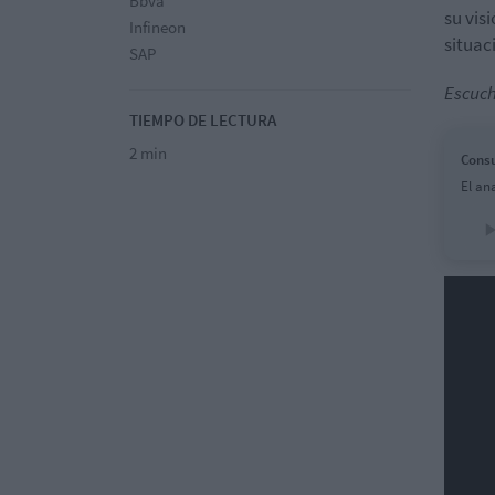
Bbva
su vis
Infineon
situac
SAP
Escuch
TIEMPO DE LECTURA
2 min
Consu
El an