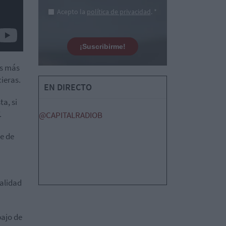
Acepto la
política de privacidad
. *
¡Suscribirme!
os más
cieras.
EN DIRECTO
a, si
.
@CAPITALRADIOB
re de
calidad
bajo de