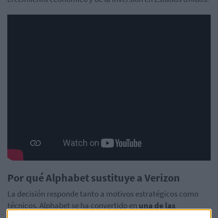
Por qué
Alphabet
sustituye a
Verizon
La decisión responde tanto a motivos estratégicos como
técnicos.
Alphabet
se ha convertido en
una de las
empresas más influyentes del planeta
gracias a un