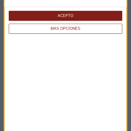
ACEPTO
MÁS OPCIONES
Elige los boletines a los que suscribirte
*
Apertura
La Magia de la Publicidad
Claves ESG
Acepto la
política de privacidad
. *