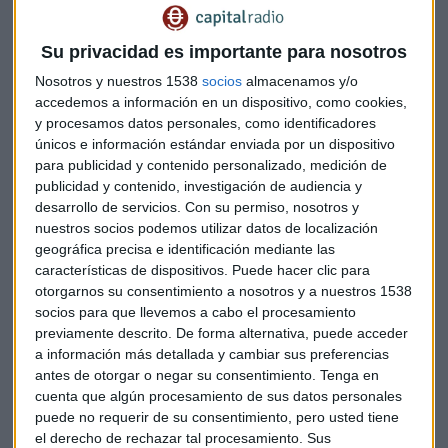
ecosistema de negocios que abarca la publicidad digital, los
servicios en la nube, la inteligencia artificial, los dispositivos
Su privacidad es importante para nosotros
electrónicos y proyectos tecnológicos avanzados como la
Nosotros y nuestros 1538
socios
almacenamos y/o
conducción autónoma.
accedemos a información en un dispositivo, como cookies,
y procesamos datos personales, como identificadores
Con una capitalización bursátil superior a los
cuatro
únicos e información estándar enviada por un dispositivo
billones de dólares
, la compañía dirigida por
Sundar
para publicidad y contenido personalizado, medición de
Pichai
representa una parte esencial de la nueva economía
publicidad y contenido, investigación de audiencia y
desarrollo de servicios.
Con su permiso, nosotros y
digital.
nuestros socios podemos utilizar datos de localización
geográfica precisa e identificación mediante las
Por el contrario,
Verizon
había perdido relevancia dentro del
características de dispositivos. Puede hacer clic para
Dow
Jones
debido al peculiar sistema de cálculo del índice.
otorgarnos su consentimiento a nosotros y a nuestros 1538
A diferencia del S&P 500, que pondera a las empresas por su
socios para que llevemos a cabo el procesamiento
valor de mercado, el Dow sigue utilizando una
metodología
previamente descrito. De forma alternativa, puede acceder
basada en el precio de las acciones.
Como los títulos de
a información más detallada y cambiar sus preferencias
Verizon
cotizan en niveles relativamente bajos, su impacto
antes de otorgar o negar su consentimiento.
Tenga en
en los movimientos diarios del índice era cada vez más
cuenta que algún procesamiento de sus datos personales
puede no requerir de su consentimiento, pero usted tiene
reducido.
el derecho de rechazar tal procesamiento. Sus