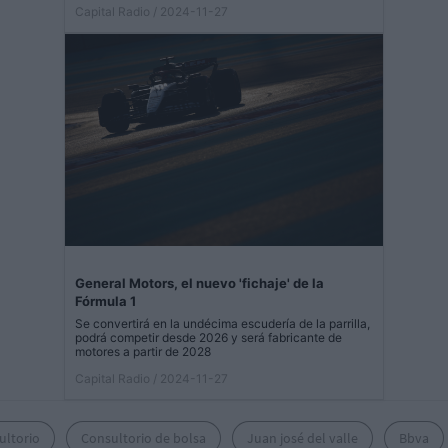
Capital Radio
/ 2024-11-27
General Motors, el nuevo 'fichaje' de la
Fórmula 1
Se convertirá en la undécima escudería de la parrilla,
podrá competir desde 2026 y será fabricante de
motores a partir de 2028
Capital Radio
/ 2024-11-27
ultorio
Consultorio de bolsa
Juan josé del valle
Bbva