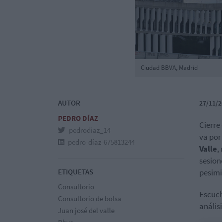
Ciudad BBVA, Madrid
AUTOR
27/11/2
PEDRO DÍAZ
Cierre
pedrodiaz_14
va por
pedro-díaz-675813244
Valle
,
sesion
ETIQUETAS
pesimi
Consultorio
Escuc
Consultorio de bolsa
anális
Juan josé del valle