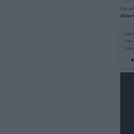
Escuc
Abier
Consu
Juan 
Tubac