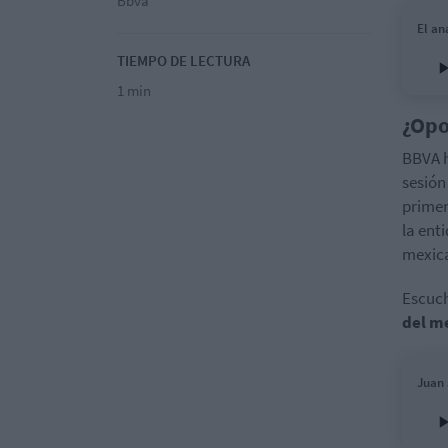
Bbva
El an
TIEMPO DE LECTURA
1 min
¿Opo
BBVA h
sesión
primer
la ent
mexica
Escuc
del m
Juan 