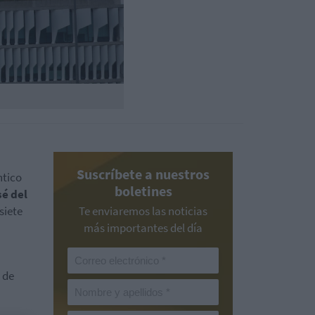
Suscríbete a nuestros
ntico
boletines
é del
siete
Te enviaremos las noticias
más importantes del día
 de