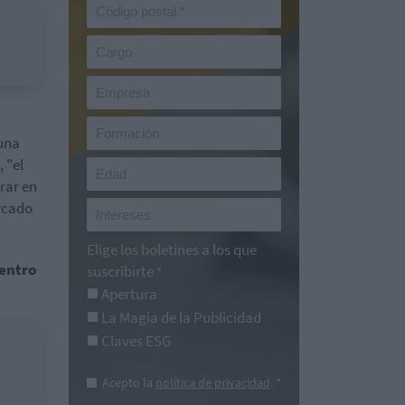
"una
 "el
rar en
ercado
Elige los boletines a los que
dentro
suscribirte
*
Apertura
La Magia de la Publicidad
Claves ESG
Acepto la
política de privacidad
. *