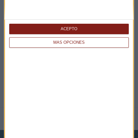
¡Suscribirme!
ACEPTO
EN DIRECTO
MÁS OPCIONES
@CAPITALRADIOB
NOTICIAS RELACIONADAS