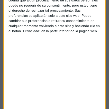
cuenta que algún procesamiento de sus datos personales
puede no requerir de su consentimiento, pero usted tiene
Además “entraría con bastante tranquilidad en
ASML
el derecho de rechazar tal procesamiento. Sus
Holding” y también en Meta (matriz de Facebook) de la que
preferencias se aplicarán solo a este sitio web. Puede
cree va a seguir subiendo en bolsa y mejorando sus cifras.
cambiar sus preferencias o retirar su consentimiento en
cualquier momento volviendo a este sitio y haciendo clic en
Sobre
Iberdrola, Endesa y Red Eléctrica
considera que
el botón "Privacidad" en la parte inferior de la página web.
son atractivas para una cartera defensiva. Escucha aquí sus
argumentos:
Álvaro Blasco analiza Iberdrola, Endesa y Red Eléctrica
Sector bancario
Para el sector financiero prevé un buen comportamiento
para el año que viene sobre todo en Estados Unidos donde
ya van a comenzar a subir los tipos de interés, algo que le
beneficia. En España, estaría más a gusto en el
Banco