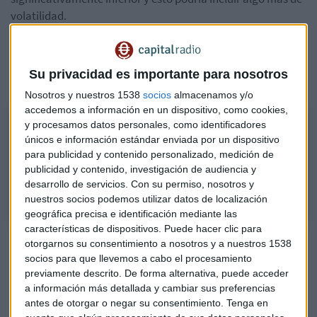
volatilidad.
Además ha analizado el dato de PIB del tercer trimestre en
España que se ha revisado al alza, desde el 2% hasta el 2,6%,
Su privacidad es importante para nosotros
y que considera una sorpresa positiva.
Nosotros y nuestros 1538
socios
almacenamos y/o
accedemos a información en un dispositivo, como cookies,
Consultorio de Bolsa con Álvaro Blasco
y procesamos datos personales, como identificadores
únicos e información estándar enviada por un dispositivo
El director de atl, Álvaro Blasco, responde a las dudas de los oyentes
para publicidad y contenido personalizado, medición de
sobre los valores del mercado que han querido preguntar. Al final nos
publicidad y contenido, investigación de audiencia y
deja una recomendación en el "Minuto de Oro".
desarrollo de servicios.
Con su permiso, nosotros y
nuestros socios podemos utilizar datos de localización
geográfica precisa e identificación mediante las
características de dispositivos. Puede hacer clic para
A preguntas de los oyentes de Capital Radio, el director de
otorgarnos su consentimiento a nosotros y a nuestros 1538
atlCapital ha analizado
Philips
a la augura buenas
socios para que llevemos a cabo el procesamiento
expectativas para el futuro ya que es un valor cíclico y
previamente descrito. De forma alternativa, puede acceder
a información más detallada y cambiar sus preferencias
puede ser una inversión interesante. Aconseja aun así ser
antes de otorgar o negar su consentimiento.
Tenga en
prudentes antes de entrar.