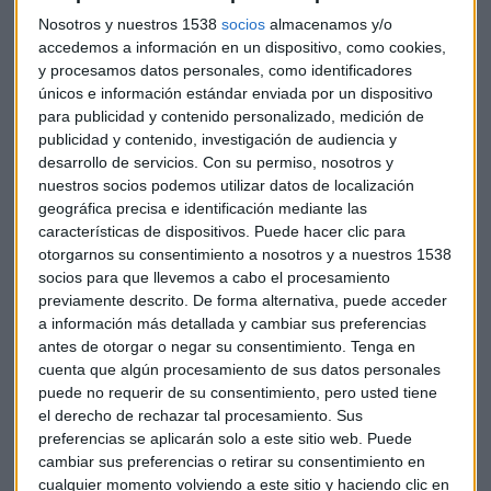
Nosotros y nuestros 1538
socios
almacenamos y/o
accedemos a información en un dispositivo, como cookies,
y procesamos datos personales, como identificadores
únicos e información estándar enviada por un dispositivo
Divergencias en la amplitud del mercado
para publicidad y contenido personalizado, medición de
Uno de los aspectos más relevantes del análisis se centra en
publicidad y contenido, investigación de audiencia y
las diferencias entre el SP500 tradicional y su versión
desarrollo de servicios.
Con su permiso, nosotros y
nuestros socios podemos utilizar datos de localización
ponderada por igual. "El SP500 ha seguido haciendo nuevos
geográfica precisa e identificación mediante las
máximos. Ahora estamos viendo el equipo ponderado
características de dispositivos. Puede hacer clic para
donde cada acción pesa lo mismo y aquí vemos la
otorgarnos su consentimiento a nosotros y a nuestros 1538
diferencia", explica Galán. Esta divergencia revela que
el
socios para que llevemos a cabo el procesamiento
rally del mercado se ha concentrado en unos pocos
previamente descrito. De forma alternativa, puede acceder
sectores específicos.
a información más detallada y cambiar sus preferencias
antes de otorgar o negar su consentimiento.
Tenga en
El experto identifica que "unos pocos sectores han tirado
cuenta que algún procesamiento de sus datos personales
puede no requerir de su consentimiento, pero usted tiene
mucho del índice, ha habido el sector de semiconductores y
el derecho de rechazar tal procesamiento. Sus
también, bueno, todo lo ligado a la IA". Entre estos sectores
preferencias se aplicarán solo a este sitio web. Puede
destacados menciona la energía para inteligencia artificial,
cambiar sus preferencias o retirar su consentimiento en
centros de datos, fotónica y memoria, que "todo eso ha
cualquier momento volviendo a este sitio y haciendo clic en