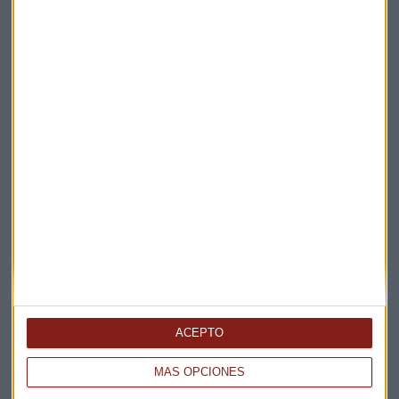
Suscríbete a nuestros boletines
Te enviaremos las noticias más importantes del día
ACEPTO
MÁS OPCIONES