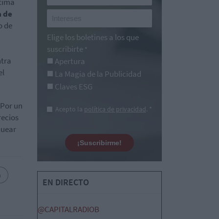
tima
a de
o de
Elige los boletines a los que
suscribirte
*
ntra
Apertura
el
La Magia de la Publicidad
Claves ESG
 Por un
Acepto la
política de privacidad
. *
recios
quear
¡Suscribirme!
a
EN DIRECTO
@CAPITALRADIOB