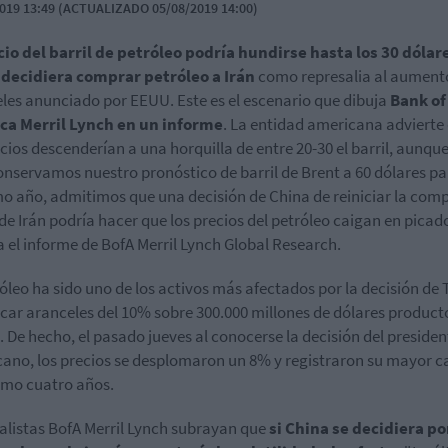
019 13:49 (ACTUALIZADO 05/08/2019 14:00)
cio del barril de petróleo podría hundirse hasta los 30 dólare
 decidiera comprar petróleo a Irán
como represalia al aument
les anunciado por EEUU. Este es el escenario que dibuja
Bank of
ca Merril Lynch en un informe
. La entidad americana advierte
ecios descenderían a una horquilla de entre 20-30 el barril, aunque
onservamos nuestro pronóstico de barril de Brent a 60 dólares pa
o año, admitimos que una decisión de China de reiniciar la com
de Irán podría hacer que los precios del petróleo caigan en picad
 el informe de BofA Merril Lynch Global Research.
róleo ha sido uno de los activos más afectados por la decisión de
icar aranceles del 10% sobre 300.000 millones de dólares product
. De hecho, el pasado jueves al conocerse la decisión del presiden
ano, los precios se desplomaron un 8% y registraron su mayor c
timo cuatro años.
alistas BofA Merril Lynch subrayan que
si China se decidiera po