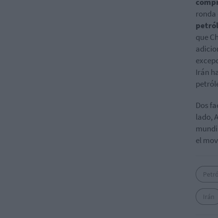
compra
ronda 
petról
que Ch
adicio
excepc
Irán h
petról
Dos fa
lado, 
mundia
el mov
Petr
Irán