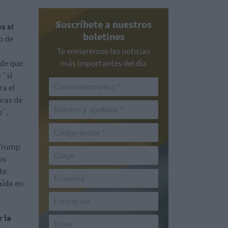
Suscríbete a nuestros
s si
boletines
o de
Te enviaremos las noticias
 de que
más importantes del día
 ¨si
ra el
pras de
o¨,
 Trump
os
te
aída en
r la