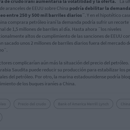
 de crudo iraní aumentaría la volatilidad y la oferta.
¨La úl
de aranceles de EEUU sobre China
podría debilitar la demand
eo entre 250 y 500 mil barriles diarios¨
. Y en el hipotético cas
ina comprara petróleo iraní la demanda podría sufrir un recorte
nal de 1,5 millones de barriles al día. Hasta ahora ¨los niveles
ionalmente altos de cumplimiento de las sanciones de EEUU co
an sacado unos 2 millones de barriles diarios fuera del mercado d
eo¨.
ctores complicarían aún más la situación del precio del petróleo.
Arabia Saudita puede reducir su producción para estabilizar los p
les del petróleo. Por otro, la marina estadounidense podría blo
imiento de los buques iraníes a China.
óleo
Precio del crudo
Bank of America Merrill Lynch
Chin