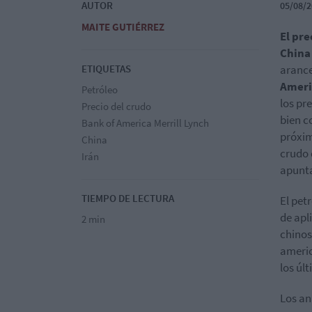
AUTOR
05/08/2
MAITE GUTIÉRREZ
El pre
China
ETIQUETAS
arance
Ameri
Petróleo
los pr
Precio del crudo
bien c
Bank of America Merrill Lynch
próxim
China
crudo 
Irán
apunta
TIEMPO DE LECTURA
El pet
de apl
2 min
chinos
americ
los úl
Los an