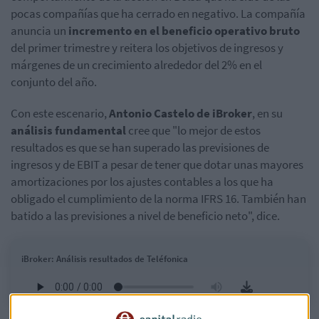
pocas compañías que ha cerrado en negativo. La compañía
anuncia un
incremento en el beneficio operativo bruto
del primer trimestre y reitera los objetivos de ingresos y
márgenes de un crecimiento alrededor del 2% en el
conjunto del año.
Con este escenario,
Antonio Castelo de iBroker
, en su
análisis fundamental
cree que "lo mejor de estos
resultados es que
se han superado las previsiones de
ingresos y de EBIT a pesar de tener que dotar unas mayores
amortizaciones por los ajustes contables a los que ha
obligado el cumplimiento de la norma IFRS 16. También han
batido a las previsiones a nivel de beneficio neto", dice.
iBroker: Análisis resultados de Teléfonica