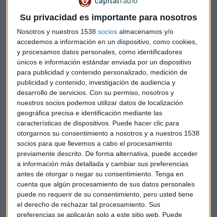
Su privacidad es importante para nosotros
Otro aspecto de sus cuentas es la
elevada deuda que
Nosotros y nuestros 1538
socios
almacenamos y/o
arrastra la compañía
. Para
Castelo
, "la deuda neta se
accedemos a información en un dispositivo, como cookies,
reduce 693 millones de euros respecto de la registrada a
y procesamos datos personales, como identificadores
cierre del 2018".
únicos e información estándar enviada por un dispositivo
para publicidad y contenido personalizado, medición de
Los ingresos en casi todos los mercados en los que
publicidad y contenido, investigación de audiencia y
opera Telefónica también suben. "Creo que es positivo y
desarrollo de servicios.
Con su permiso, nosotros y
nuestros socios podemos utilizar datos de localización
también se observa un crecimiento en los clientes de más
geográfica precisa e identificación mediante las
valor añadido", señala el experto.
características de dispositivos. Puede hacer clic para
otorgarnos su consentimiento a nosotros y a nuestros 1538
El lado negativo de los resultados
socios para que llevemos a cabo el procesamiento
previamente descrito. De forma alternativa, puede acceder
"La compañía ha incumplido las
expectativas del
a información más detallada y cambiar sus preferencias
consenso en cuanto al
EBITDA
excluyendo el impacto de
antes de otorgar o negar su consentimiento.
Tenga en
la nueva norma y de resultados extraordinarios", es uno de
cuenta que algún procesamiento de sus datos personales
los aspectos que destacan desde
iBroker
.
puede no requerir de su consentimiento, pero usted tiene
el derecho de rechazar tal procesamiento. Sus
"Por divisiones, si han cumplido en términos de
EBITDA
en
preferencias se aplicarán solo a este sitio web. Puede