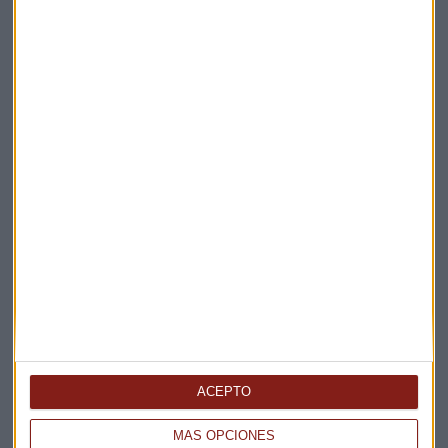
Elige los boletines a los que suscribirte
*
Apertura
La Magia de la Publicidad
Claves ESG
Acepto la
política de privacidad
. *
¡Suscribirme!
EN DIRECTO
@CAPITALRADIOB
ACEPTO
MÁS OPCIONES