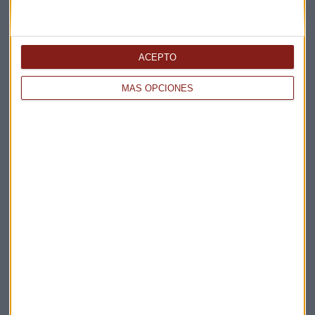
Elige los boletines a los que suscribirte
*
ACEPTO
Apertura
La Magia de la Publicidad
MÁS OPCIONES
Claves ESG
Acepto la
política de privacidad
. *
¡Suscribirme!
EN DIRECTO
@CAPITALRADIOB