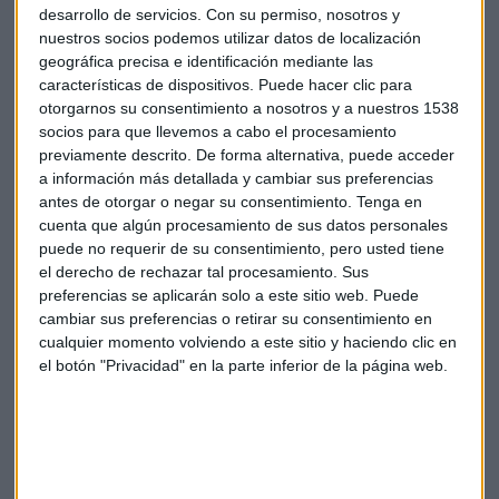
España de un parche transdérmico para tratar el alzhéimer.
desarrollo de servicios.
Con su permiso, nosotros y
Un producto por el que ha pagado inicialmente 45 millones
nuestros socios podemos utilizar datos de localización
de euros y que le puede suponer el pago de otros 15 millones
geográfica precisa e identificación mediante las
adicionales si se alcanzan determinados hitos de ventas.
características de dispositivos. Puede hacer clic para
otorgarnos su consentimiento a nosotros y a nuestros 1538
socios para que llevemos a cabo el procesamiento
Barclays recorta precio objetivo para
Merlin Properties
previamente descrito. De forma alternativa, puede acceder
desde 10 hasta 9,6 euros por acción y para
Inmobiliaria
a información más detallada y cambiar sus preferencias
Colonial
lo recorta desde 5,9 hasta 5,8 euro.
antes de otorgar o negar su consentimiento.
Tenga en
cuenta que algún procesamiento de sus datos personales
El Tesoro de Italia reducirá su participación en el banco
puede no requerir de su consentimiento, pero usted tiene
rescatado
Monte dei Paschi di Siena
“a su debido tiempo y
el derecho de rechazar tal procesamiento. Sus
no será presionado”, dijo el domingo el ministro de
preferencias se aplicarán solo a este sitio web. Puede
Economía, Giancarlo Giorgetti. Sus declaraciones se
cambiar sus preferencias o retirar su consentimiento en
producen después de que el ministro de Asuntos Exteriores,
cualquier momento volviendo a este sitio y haciendo clic en
el botón "Privacidad" en la parte inferior de la página web.
Antonio Tajani, dijera el sábado que Roma podría acelerar la
privatización de MPS y presentar una propuesta para la
operación "a corto plazo".
Después de un intento fallido de vender MPS a UniCredit en