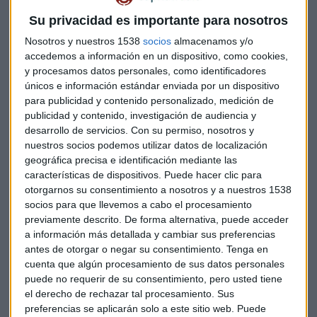
4.200 millones de dólares para asegurarse el control de su
empresa conjunta en China.
Tomará el control de BMW
Su privacidad es importante para nosotros
Brilliance Automotive al incrementar su participación desde
Nosotros y nuestros 1538
socios
almacenamos y/o
el 50% actual hasta el 75%. El acuerdo dará a la
accedemos a información en un dispositivo, como cookies,
automovilística más poder sobre su negocio en el mayor
y procesamos datos personales, como identificadores
mercado de coches del mundo. El acuerdo se cerrará en el
únicos e información estándar enviada por un dispositivo
2022, cuando se levanten las reglas que limitan la propiedad
para publicidad y contenido personalizado, medición de
publicidad y contenido, investigación de audiencia y
extranjera.
desarrollo de servicios.
Con su permiso, nosotros y
nuestros socios podemos utilizar datos de localización
Pendientes de
Natixis.
El banco francés analiza un acuerdo
geográfica precisa e identificación mediante las
con la fintech de pagos
Ingenico
que podría ser objeto de
características de dispositivos. Puede hacer clic para
una oferta de compra. Ingenico está valorada en 4.600
otorgarnos su consentimiento a nosotros y a nuestros 1538
millones de dólares.
socios para que llevemos a cabo el procesamiento
previamente descrito. De forma alternativa, puede acceder
a información más detallada y cambiar sus preferencias
Atención a la cotización de
Merlín Properties.
Reconoce
antes de otorgar o negar su consentimiento.
Tenga en
haber mantenido conversaciones preliminares con El Corte
cuenta que algún procesamiento de sus datos personales
Inglés relacionadas con determinados activos logísticos,
puede no requerir de su consentimiento, pero usted tiene
aunque desmintió que estuviese trabajando en un acuerdo
el derecho de rechazar tal procesamiento. Sus
inmobiliario de gran calado con el gigante de la distribución
preferencias se aplicarán solo a este sitio web. Puede