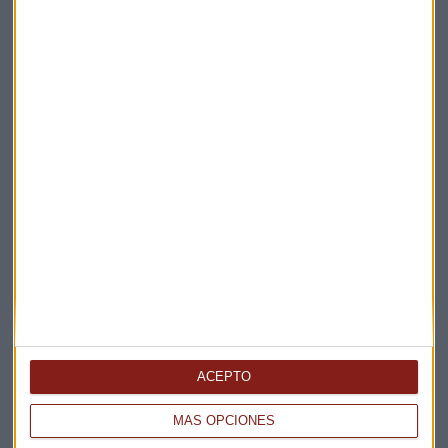
Elige los boletines a los que suscribirte
*
Apertura
La Magia de la Publicidad
Claves ESG
Acepto la
política de privacidad
. *
¡Suscribirme!
EN DIRECTO
@CAPITALRADIOB
ACEPTO
MÁS OPCIONES