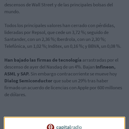
descensos de Wall Street y de las principales bolsas del
mundo.
Todos los principales valores han cerrado con pérdidas,
lideradas por Repsol, que cede un 3,72 %; seguido de
Santander, con un 2,36 %; Iberdrola, con un 2,30 %;
Telefónica, un 1,02 %; Inditex, un 0,16 %; y BBVA, un 0,08 %.
Han bajado las firmas de tecnología
arrastradas por el
descenso de ayer del Nasdaq de un 4%. Bajan
Infineon,
ASML y SAP.
Sin embargo contracorriente se mueve hoy
Dialog Semiconductor
que sube un 29% tras haber
firmado un acuerdo de licencias con Apple por 600 millones
de dólares.
Entre los protagonistas de la jornada,
BMW
que va pagar