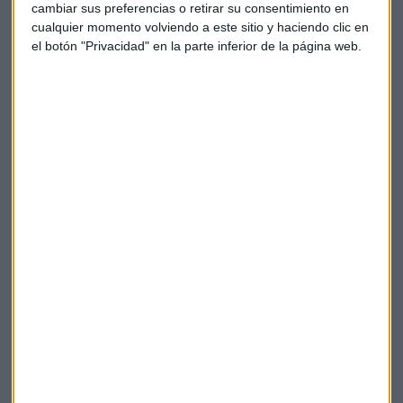
en España. El diario digital El Confidencial publicó que El
cambiar sus preferencias o retirar su consentimiento en
Corte Inglés y Merlin estaban negociando una alianza para
cualquier momento volviendo a este sitio y haciendo clic en
el botón "Privacidad" en la parte inferior de la página web.
crear un gigante inmobiliario. En un comunicado a la CNMV,
Merlin dijo que esta información era "completamente
infundada" y que las negociaciones, de carácter "muy
preliminar" y todavía sin acuerdo alguno, se circunscribían
al ámbito logístico.
Wall Street
Bolsas europeas
Ibex
Bbva
OHL
BMW
Merlín