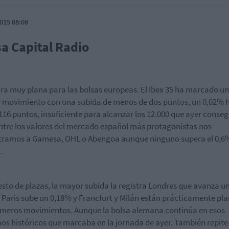
015 08:08
sa Capital Radio
ra muy plana para las bolsas europeas. El Ibex 35 ha marcado un
 movimiento con una subida de menos de dos puntos, un 0,02% 
.116 puntos, insuficiente para alcanzar los 12.000 que ayer conseg
ntre los valores del mercado español más protagonistas nos
ramos a Gamesa, OHL o Abengoa aunque ninguno supera el 0,6
.
resto de plazas, la mayor subida la registra Londres que avanza u
 Paris sube un 0,18% y Francfurt y Milán están prácticamente pl
imeros movimientos. Aunque la bolsa alemana continúa en esos
s históricos que marcaba en la jornada de ayer. También repite 