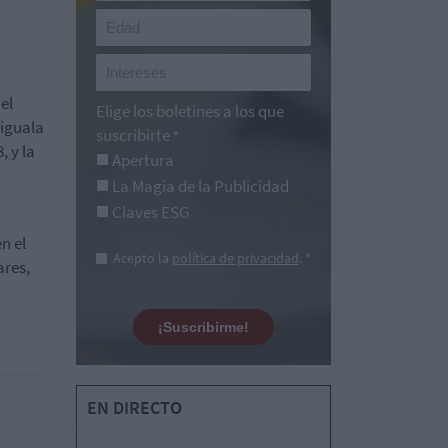
el
Elige los boletines a los que
 iguala
suscribirte
*
, y la
Apertura
La Magia de la Publicidad
Claves ESG
n el
Acepto la
política de privacidad
. *
ares,
¡Suscribirme!
EN DIRECTO