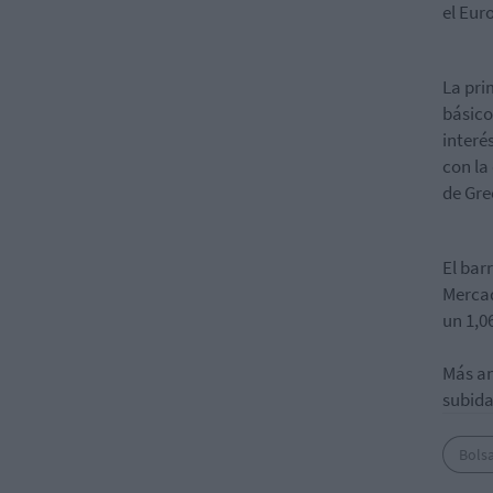
el Eur
La pri
básico
interé
con la
de Gre
El bar
Mercad
un 1,0
Más an
subida
Bols