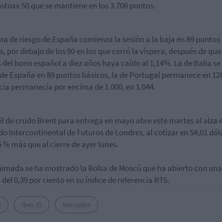
ostoxx 50 que se mantiene en los 3.706 puntos.
ma de riesgo de España comienza la sesión a la baja en 89 puntos
s, por debajo de los 90 en los que cerró la víspera, después de que 
s del bono español a diez años haya caído al 1,14%. La de Italia se
 de España en 89 puntos básicos, la de Portugal permanece en 128
cia permanecía por encima de 1.000, en 1.044.
ril de crudo Brent para entrega en mayo abre este martes al alza e
o Intercontinental de Futuros de Londres, al cotizar en 54,01 dól
6 % más que al cierre de ayer lunes.
imada se ha mostrado la Bolsa de Moscú que ha abierto con una
 del 0,39 por ciento en su índice de referencia RTS.
a
Ibex 35
Mercados