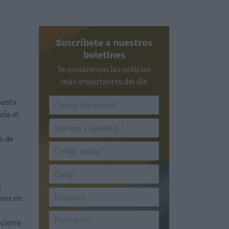
Suscríbete a nuestros
boletines
Te enviaremos las noticias
más importantes del día
hasta
uía el
% de
n
anos en
cierre