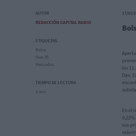
AUTOR
17/03/2
REDACCIÓN CAPITAL RADIO
Bol
ETIQUETAS
Bolsa
Apertu
Ibex 35
primer
Mercados
los 11
Dax. E
encont
TIEMPO DE LECTURA
subida
2 min
En el 
0,22%.
sus pr
máximo