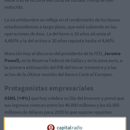
viene tras la victoria electoral de Donald Trump se han
reducido.
La incertidumbre se refleja en el rendimiento de los bonos
estadounidenses a largo plazo, que está subiendo en las
operaciones de Asia. La del bono a 10 años alcanza el
4,483% y la del activo a 30 años repunta hasta el 4,66%.
Atención hoy al discurso del presidente de la FED,
Jerome
Powell,
en la Reserva Federal de Dallas y en la zona euro, a
la primera estimación del PIB del tercer trimestre y a las
actas de la última reunión del Banco Central Europeo.
Protagonistas empresariales
ASML (+4%)
que hoy celebra su Día del Inversor y prevé que
sus ingresos crezcan entre los 46.000 millones y los 63.000
millones de dólares para 2030 lo que supone repuntes
anuales medios entre el 8% y el 14%. De momento, no ha
hecho ninguna mención sobre las perspectivas de ventas en