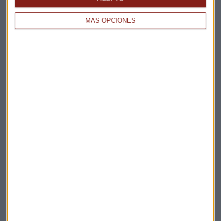
MÁS OPCIONES
Elige los boletines a los que suscribirte
*
Apertura
La Magia de la Publicidad
Claves ESG
Acepto la
política de privacidad
. *
¡Suscribirme!