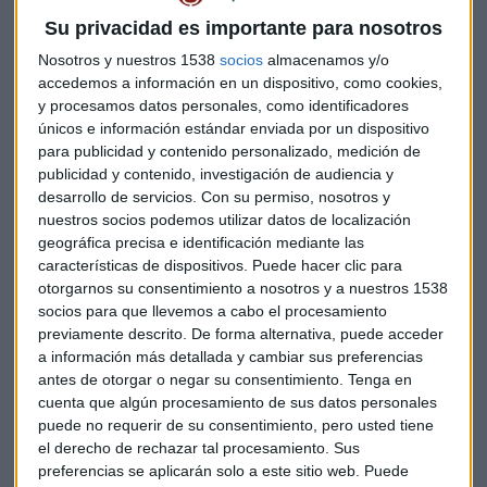
China tras la victoria de Trump.
Su privacidad es importante para nosotros
El grupo de ingeniería alemán
Siemens (+7%)
presenta una
Nosotros y nuestros 1538
socios
almacenamos y/o
caída de su beneficio en el negocio industrial de un 7% en el
accedemos a información en un dispositivo, como cookies,
y procesamos datos personales, como identificadores
tercer trimestre , aun así supera previsiones. La empresa
únicos e información estándar enviada por un dispositivo
reduce su objetivo de ventas para el año que viene desde un
para publicidad y contenido personalizado, medición de
rango del 4-8% hasta un 3-7% y cita para ello los conflictos
publicidad y contenido, investigación de audiencia y
comerciales y una demanda débil de los consumidores.
desarrollo de servicios.
Con su permiso, nosotros y
nuestros socios podemos utilizar datos de localización
La operadora alemana
Deutsche Telekom (+3%)
supera
geográfica precisa e identificación mediante las
ligeramente previsiones con sus cuentas trimestrales con
características de dispositivos. Puede hacer clic para
crecimiento de su negocio a ambos lados del Atlántico y
otorgarnos su consentimiento a nosotros y a nuestros 1538
socios para que llevemos a cabo el procesamiento
eleva estimaciones anuales de Ebitda hasta los 43.000
previamente descrito. De forma alternativa, puede acceder
millones de euros frente a la estimación inicial de 42.900.
a información más detallada y cambiar sus preferencias
antes de otorgar o negar su consentimiento.
Tenga en
SMA Solar (-14%)
, el proveedor de piezas de energía solar,
cuenta que algún procesamiento de sus datos personales
recortará hasta 1.100 empleos en todo el mundo y rebaja
puede no requerir de su consentimiento, pero usted tiene
estimaciones anuales dos meses después de anunciar un
el derecho de rechazar tal procesamiento. Sus
plan de reestructuración.
preferencias se aplicarán solo a este sitio web. Puede