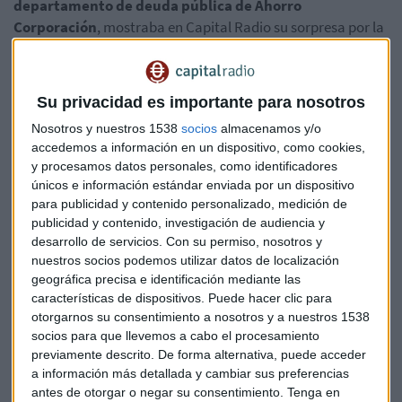
departamento de deuda pública de Ahorro
Corporación
, mostraba en Capital Radio su sorpresa por la
decisión:
Su privacidad es importante para nosotros
Nosotros y nuestros 1538
socios
almacenamos y/o
accedemos a información en un dispositivo, como cookies,
Casal cree que el Banco de Inglaterra intenta mandar una
y procesamos datos personales, como identificadores
únicos e información estándar enviada por un dispositivo
señal de seguridad al mercado y hacerle pensar "que el
para publicidad y contenido personalizado, medición de
problema no es tan grande como el mundo piensa y que no
publicidad y contenido, investigación de audiencia y
están preocupados por ello":
desarrollo de servicios.
Con su permiso, nosotros y
nuestros socios podemos utilizar datos de localización
geográfica precisa e identificación mediante las
características de dispositivos. Puede hacer clic para
otorgarnos su consentimiento a nosotros y a nuestros 1538
socios para que llevemos a cabo el procesamiento
Tras conocer la decisión del Banco de Inglaterra la libra
previamente descrito. De forma alternativa, puede acceder
esterlina marca niveles máximos de las últimas dos
a información más detallada y cambiar sus preferencias
semanas frente al euro y al dólar. Una reacción lógica para
antes de otorgar o negar su consentimiento.
Tenga en