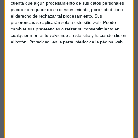
cuenta que algún procesamiento de sus datos personales
Javier Casal, de Ahorro Corporación:
puede no requerir de su consentimiento, pero usted tiene
el derecho de rechazar tal procesamiento. Sus
preferencias se aplicarán solo a este sitio web. Puede
cambiar sus preferencias o retirar su consentimiento en
cualquier momento volviendo a este sitio y haciendo clic en
el botón "Privacidad" en la parte inferior de la página web.
El BoE ha decidido mantener su plan de compra de activos.
Los argumentos principales del Banco de Inglaterra para
tomar esta decisión, según Esther Gutiérrez, analista de
Bankinter, son la resistencia del sistema financiero y la
depreciación de la libra.
Aunque la situación actual que vive Reino Unido, después
del reférendum celebrado el 23 de junio cuando los
británicos votaron a favor de la salida del país de la Unión
Europea, llevarán a implementar alguna medida en la