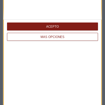
¡Suscribirme!
ACEPTO
EN DIRECTO
MÁS OPCIONES
@CAPITALRADIOB
NOTICIAS RELACIONADAS