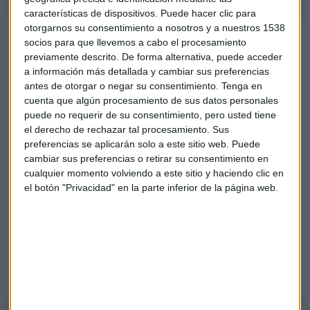
características de dispositivos. Puede hacer clic para
otorgarnos su consentimiento a nosotros y a nuestros 1538
socios para que llevemos a cabo el procesamiento
previamente descrito. De forma alternativa, puede acceder
a información más detallada y cambiar sus preferencias
antes de otorgar o negar su consentimiento.
Tenga en
cuenta que algún procesamiento de sus datos personales
puede no requerir de su consentimiento, pero usted tiene
el derecho de rechazar tal procesamiento. Sus
preferencias se aplicarán solo a este sitio web. Puede
cambiar sus preferencias o retirar su consentimiento en
cualquier momento volviendo a este sitio y haciendo clic en
el botón "Privacidad" en la parte inferior de la página web.
En lo que llevamos de año, el S&P500 sube un 25% (el
miércoles pasado los índices de Wall Street volvieron a
marcar zona de máximos). Jim Cramer, el la CNBC, insistía
el pasado viernes en que la Reserva Federal todavía no es
enemiga de los mercados.