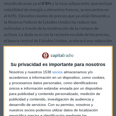
mundo alcanza ya el
6'8%
y la tasa subyacente, que excluye
volatilidad de energía y alimentos frescos, se encuentra en
el 4,9%. Elevados niveles de precios que ya están llevando a
la Reserva Federal de Estados Unidos ha reducir sus
estímulos a través de la moderación de la compra de
activos. La duda es si con la reciente escalda de los precios,
el banco central de Estados Unidos, acelerará esa reducción
de compra de deuda.
Ignacio Cantos desde ATL Capital considera que la FED
podría anunciar este miércoles una reducción del 50% en la
Su privacidad es importante para nosotros
compra de activos, lo podría adelantar a marzo el fin del
Nosotros y nuestros 1538
socios
almacenamos y/o
tapering:
accedemos a información en un dispositivo, como cookies,
y procesamos datos personales, como identificadores
únicos e información estándar enviada por un dispositivo
Ignacio Cantos (ATL Capital) sobre reunión FED
para publicidad y contenido personalizado, medición de
El analista explica la posible actuación de la Reserva Federal esta
publicidad y contenido, investigación de audiencia y
desarrollo de servicios.
Con su permiso, nosotros y
semana
nuestros socios podemos utilizar datos de localización
geográfica precisa e identificación mediante las