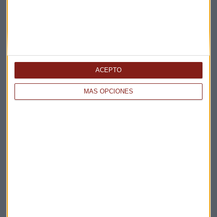
ACEPTO
Elige los boletines a los que suscribirte
*
Apertura
MÁS OPCIONES
La Magia de la Publicidad
Claves ESG
Acepto la
política de privacidad
. *
¡Suscribirme!
EN DIRECTO