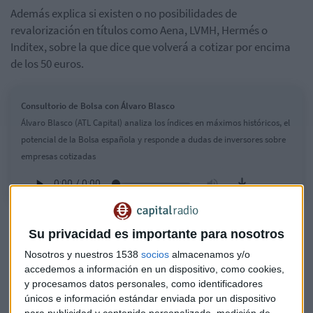
Además explica si existen o no posibilidades de
revalorización en títulos como Aena, LVMH, Hermés o
Inditex, sobre la que dice que volverá a cotizar por encima
de los 50 euros.
Consultorio de Bolsa con Álvaro Blasco
Álvaro Blasco (ATL Capital) analiza los índices en máximos históricos, el
potencial de la Bolsa española y responde a dudas de inversores sobre
empresas cotizadas
Su privacidad es importante para nosotros
Nosotros y nuestros 1538
socios
almacenamos y/o
accedemos a información en un dispositivo, como cookies,
y procesamos datos personales, como identificadores
únicos e información estándar enviada por un dispositivo