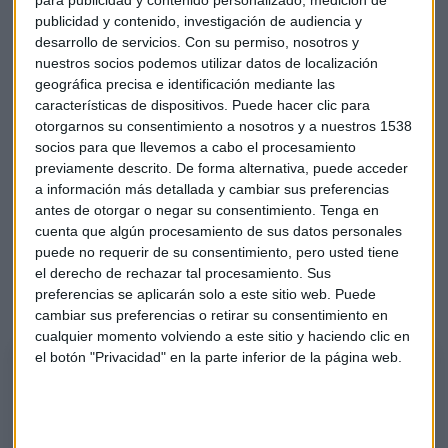
para publicidad y contenido personalizado, medición de
publicidad y contenido, investigación de audiencia y
desarrollo de servicios.
Con su permiso, nosotros y
nuestros socios podemos utilizar datos de localización
geográfica precisa e identificación mediante las
características de dispositivos. Puede hacer clic para
otorgarnos su consentimiento a nosotros y a nuestros 1538
socios para que llevemos a cabo el procesamiento
previamente descrito. De forma alternativa, puede acceder
Minuto de oro para una empresas
a información más detallada y cambiar sus preferencias
antes de otorgar o negar su consentimiento.
Tenga en
española
cuenta que algún procesamiento de sus datos personales
puede no requerir de su consentimiento, pero usted tiene
Para el minuto de oro, Álvaro Blasco selecciona una
el derecho de rechazar tal procesamiento. Sus
empresa del mercado español con proyección internacional
preferencias se aplicarán solo a este sitio web. Puede
y focalizada en las infraestructuras.
cambiar sus preferencias o retirar su consentimiento en
cualquier momento volviendo a este sitio y haciendo clic en
el botón "Privacidad" en la parte inferior de la página web.
El Minuto de Oro de Álvaro Blasco
Álvaro Blasco ofrece su recomendación de inversión para esta semana
con la mirada puesta en las infraestructuras.