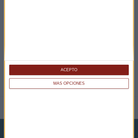
¡Suscribirme!
EN DIRECTO
@CAPITALRADIOB
ACEPTO
MÁS OPCIONES
NOTICIAS RELACIONADAS