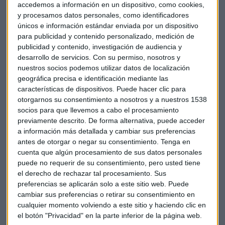
los 17.746 puntos. Como empresa protagonista Toyota que
accedemos a información en un dispositivo, como cookies,
ha repuntado hasta un 2 por ciento después de que sus
y procesamos datos personales, como identificadores
únicos e información estándar enviada por un dispositivo
ventas aumentasen un 3 por ciento en Estados Unidos. El
para publicidad y contenido personalizado, medición de
consenso de mercado esperaba una subida del 2%.
publicidad y contenido, investigación de audiencia y
desarrollo de servicios.
Con su permiso, nosotros y
El KOSPI surcoreano ha cerrado con subidas del 0,2%.
nuestros socios podemos utilizar datos de localización
Samsung ha cerrado con subidas después de anunciar que
geográfica precisa e identificación mediante las
vende su división de fibra óptica para centrarse en los
características de dispositivos. Puede hacer clic para
móviles. Lo ha vendido al fabricante especializado de vidrio
otorgarnos su consentimiento a nosotros y a nuestros 1538
socios para que llevemos a cabo el procesamiento
estadounidense Corning. La compañía no ha desvelado
previamente descrito. De forma alternativa, puede acceder
cuántos ingresos genera la división ni los detalles de la
a información más detallada y cambiar sus preferencias
venta, que incluye las plantas en China y Corea del Sur.
antes de otorgar o negar su consentimiento.
Tenga en
cuenta que algún procesamiento de sus datos personales
Y en el mercado de divisas, destacar la caída del dólar
puede no requerir de su consentimiento, pero usted tiene
australiano, ha bajado a un mínimo de cuatro años (83,89
el derecho de rechazar tal procesamiento. Sus
centavos de dólar), después de que la economía australiana
preferencias se aplicarán solo a este sitio web. Puede
cambiar sus preferencias o retirar su consentimiento en
repuntase menos de lo esperado por los analistas, en el
cualquier momento volviendo a este sitio y haciendo clic en
segundo trimestre ha crecido un 0,3% frente al 0,5% del
el botón "Privacidad" en la parte inferior de la página web.
trimestre anterior.