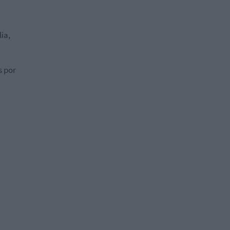
ia,
s por