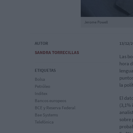
Jerome Powell
AUTOR
13/12/2
SANDRA TORRECILLAS
Las bo
hora d
ETIQUETAS
lengua
puntos
Bolsa
la polí
Petróleo
Inditex
El dat
Bancos europeos
(3,1% 
BCE y Reserva Federal
analis
Bae Systems
sobre 
Telefónica
probab