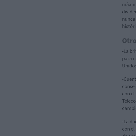
máxima
divide
nunca 
histór
Otro
-La br
para m
Unidos
-Cuent
consej
con el
Teleco
cambio
-La du
con el