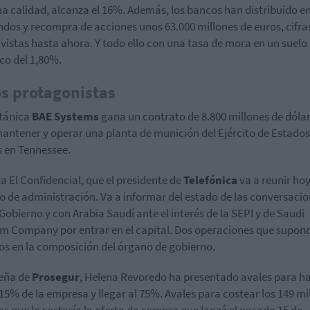
 calidad, alcanza el 16%. Además, los bancos han distribuido e
ndos y recompra de acciones unos 63.000 millones de euros, cifra
vistas hasta ahora. Y todo ello con una tasa de mora en un suelo
ico del 1,80%.
s protagonistas
itánica
BAE Systems
gana un contrato de 8.800 millones de dóla
antener y operar una planta de munición del Ejército de Estados
 en Tennessee.
a El Confidencial, que el presidente de
Telefónica
va a reunir hoy
o de administración. Va a informar del estado de las conversaci
 Gobierno y con Arabia Saudí ante el interés de la SEPI y de Saudi
m Company por entrar en el capital. Dos operaciones que supon
s en la composición del órgano de gobierno.
eña de
Prosegur
, Helena Revoredo ha presentado avales para h
 15% de la empresa y llegar al 75%. Avales para costear los 149 mi