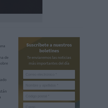
Suscríbete a nuestros
 una
boletines
ma de
Te enviaremos las noticias
sobre
más importantes del día
rado
stán
a