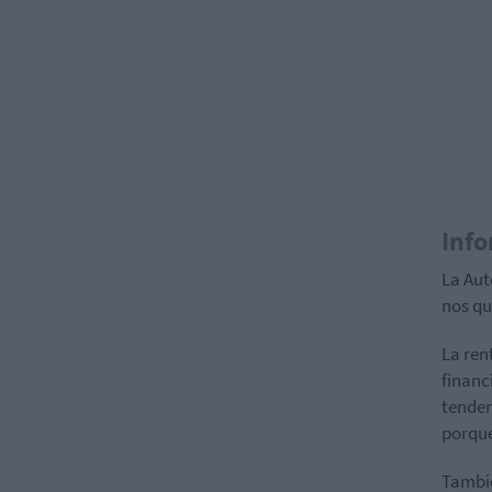
Info
La Aut
nos qu
La ren
financ
tenden
porque
Tambié