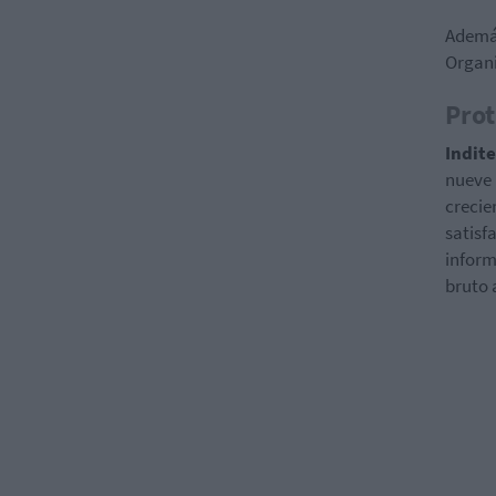
Además
Organi
Prot
Indit
nueve 
crecie
satisf
inform
bruto 