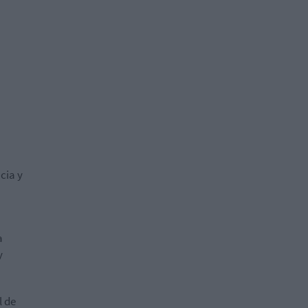
cia y
a
y
l de