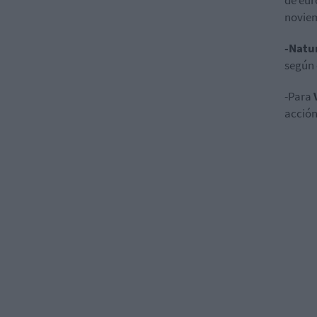
de eur
noviem
-Natu
según 
-Para
acción