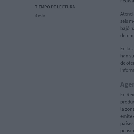
FedWa
TIEMPO DE LECTURA
Atenci
4 min
seis m
bajó h
demand
En las
han su
de ofe
inform
Age
En Rei
produc
la zon
emite 
países
pensio