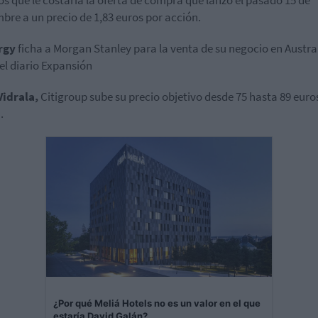
os que le costaría la oferta de compra que lanzó el pasado 15 de
bre a un precio de 1,83 euros por acción.
rgy
ficha a Morgan Stanley para la venta de su negocio en Austral
el diario Expansión
Vidrala,
Citigroup sube su precio objetivo desde 75 hasta 89 euro
.
¿Por qué Meliá Hotels no es un valor en el que
estaría David Galán?