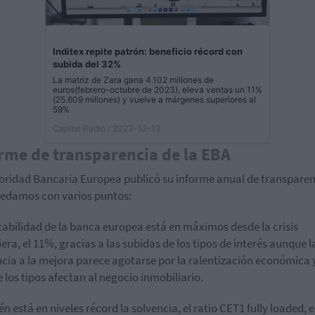
Inditex repite patrón: beneficio récord con
subida del 32%
La matriz de Zara gana 4.102 millones de
euros(febrero-octubre de 2023), eleva ventas un 11%
(25.609 millones) y vuelve a márgenes superiores al
59%
Capital Radio
/ 2023-12-13
rme de transparencia de la EBA
oridad Bancaria Europea publicó su informe anual de transparen
edamos con varios puntos:
tabilidad de la banca europea está en máximos desde la crisis
iera, el 11%, gracias a las subidas de los tipos de interés aunque l
cia a la mejora parece agotarse por la ralentización económica 
 los tipos afectan al negocio inmobiliario.
n está en niveles récord la solvencia, el ratio CET1 fully loaded, e