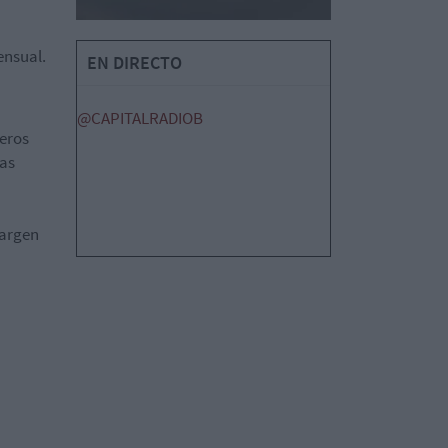
ensual.
EN DIRECTO
@CAPITALRADIOB
meros
tas
margen