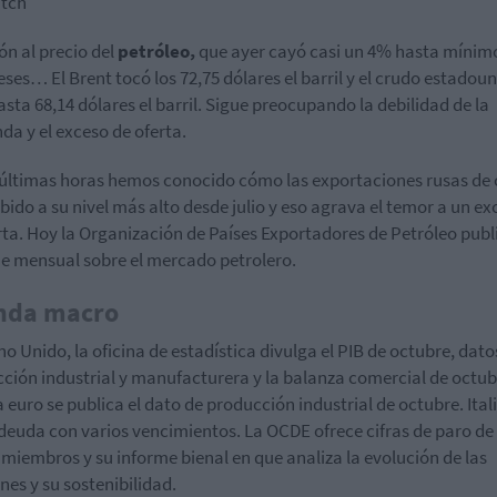
tch
ón al precio del
petróleo,
que ayer cayó casi un 4% hasta mínim
eses… El Brent tocó los 72,75 dólares el barril y el crudo estadou
asta 68,14 dólares el barril. Sigue preocupando la debilidad de la
a y el exceso de oferta.
 últimas horas hemos conocido cómo las exportaciones rusas de
bido a su nivel más alto desde julio y eso agrava el temor a un ex
rta. Hoy la Organización de Países Exportadores de Petróleo publ
e mensual sobre el mercado petrolero.
nda macro
no Unido, la oficina de estadística divulga el PIB de octubre, dato
ción industrial y manufacturera y la balanza comercial de octub
a euro se publica el dato de producción industrial de octubre. Ital
deuda con varios vencimientos. La OCDE ofrece cifras de paro de
 miembros y su informe bienal en que analiza la evolución de las
nes y su sostenibilidad.