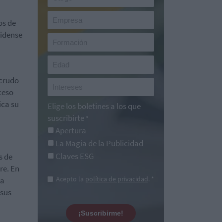
os de
nidense
 crudo
ceso
ica su
Elige los boletines a los que
suscribirte
*
Apertura
La Magia de la Publicidad
Claves ESG
s de
re. En
Acepto la
política de privacidad
. *
ia
 sus
¡Suscribirme!