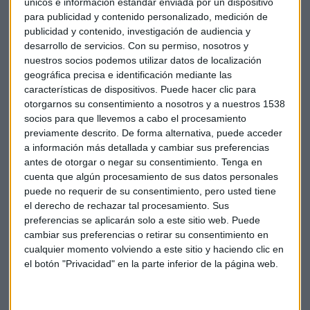
únicos e información estándar enviada por un dispositivo
La mejor en la bolsa alemana es E.On (+7%) tras presentar
para publicidad y contenido personalizado, medición de
unos buenos resultados y
Adidas con subidas de casi un
publicidad y contenido, investigación de audiencia y
5%
después de que su rival estadounidense
Nike
haya
desarrollo de servicios.
Con su permiso, nosotros y
disparado sus ingresos en el tercer trimestre fiscal y haya
nuestros socios podemos utilizar datos de localización
superado previsiones.
geográfica precisa e identificación mediante las
características de dispositivos. Puede hacer clic para
Lo ha hecho gracias al crecimiento de la venta por internet,
otorgarnos su consentimiento a nosotros y a nuestros 1538
un 36%, que ha compensado la caída de ventas en China por
socios para que llevemos a cabo el procesamiento
previamente descrito. De forma alternativa, puede acceder
el virus. Sin embargo, la empresa no ha ofrecido previsiones
a información más detallada y cambiar sus preferencias
debido a la expansión de la pandemia. La compañía ha
antes de otorgar o negar su consentimiento.
Tenga en
cerrado ahora tiendas en Europa y los Estados Unidos
cuenta que algún procesamiento de sus datos personales
donde el virus se está propagando rápidamente. Las
puede no requerir de su consentimiento, pero usted tiene
acciones de Nike suben un 11% en el mercado fuera de hora.
el derecho de rechazar tal procesamiento. Sus
preferencias se aplicarán solo a este sitio web. Puede
Las aerolíneas
calculan unas pérdidas de 250.000 millones
cambiar sus preferencias o retirar su consentimiento en
de dólares este año por la pandemia del coronavirus. Es más
cualquier momento volviendo a este sitio y haciendo clic en
el botón "Privacidad" en la parte inferior de la página web.
del doble de lo que calcularon hasta unas semanas. Prevén
que los ingresos globales del sector caigan un 44% en el
supuesto de que las restricciones de viaje vigentes duren