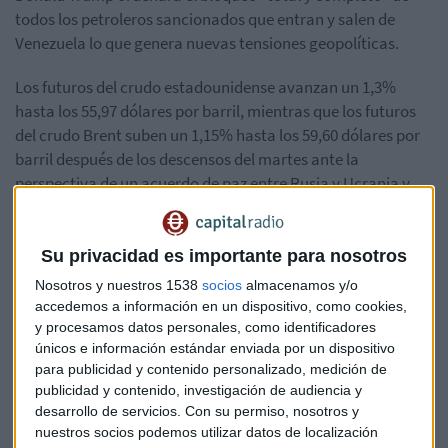
todos los petroleros sancionados que entran y salen de
Venezuela lo que genera nuevas tensiones geopolíticas.
Los futuros del crudo estadounidense avanzan un 1,3%
hasta los 55,97 dólares por barril, mientras que los futuros
del crudo Brent suben un 1,15% hasta los 59,60 dólares por
barril después de los descensos del martes ante la
perspectiva de un acuerdo de paz entre Rusia y Ucrania y
que aumentó las expectativas de que se alivien las
sanciones.
Su privacidad es importante para nosotros
Los inversores también analizarán el
informe IFO
de
Nosotros y nuestros 1538
socios
almacenamos y/o
confianza empresarial de diciembre en Alemania y en la
accedemos a información en un dispositivo, como cookies,
zona euro, el IPC final de noviembre además de los salarios
y procesamos datos personales, como identificadores
del tercer trimestre. En Estados Unidos, pocas referencias
únicos e información estándar enviada por un dispositivo
macro esta sesión pero sí hablarán varios miembros de la
para publicidad y contenido personalizado, medición de
publicidad y contenido, investigación de audiencia y
Reserva Federal como Bostic, Waller y Williams.
desarrollo de servicios.
Con su permiso, nosotros y
nuestros socios podemos utilizar datos de localización
Protagonistas empresariales