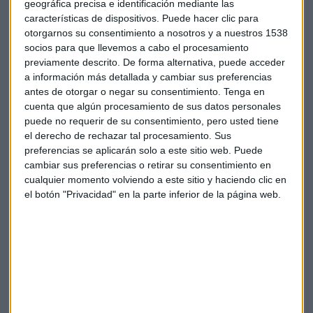
geográfica precisa e identificación mediante las
Atención a las
automovilísticas
que han acogido bien los
características de dispositivos. Puede hacer clic para
otorgarnos su consentimiento a nosotros y a nuestros 1538
cambios para flexibilizar el veto a los motores de
socios para que llevemos a cabo el procesamiento
combustión como
Volkswagen, Stellantis o Renault.
previamente descrito. De forma alternativa, puede acceder
Otras, como
Volvo Cars,
creen que debilitarán los
a información más detallada y cambiar sus preferencias
compromisos a largo plazo para obtener beneficios a corto
antes de otorgar o negar su consentimiento.
Tenga en
plazo podría socavar la competitividad de Europa en los
cuenta que algún procesamiento de sus datos personales
próximos años. Volvo Cars, cuya matriz es China, ha
puede no requerir de su consentimiento, pero usted tiene
desarrollado una gama completa de vehículos eléctricos en
el derecho de rechazar tal procesamiento. Sus
preferencias se aplicarán solo a este sitio web. Puede
menos de diez años.
cambiar sus preferencias o retirar su consentimiento en
cualquier momento volviendo a este sitio y haciendo clic en
En el punto de mira de Estados Unidos, la firma de servicios
el botón "Privacidad" en la parte inferior de la página web.
de tecnología
Amadeus.
La Oficina del Representante
Comercial de Estados Unidos ha amenazado con imponer
"tasas o restricciones" a las empresas de la Unión Europea
por sus multas a las grandes tecnológicas norteamericanas.
Dice que los "los proveedores de servicios de la UE han
podido operar libremente en Estados Unidos durante