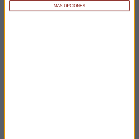
MÁS OPCIONES
Acepto la
política de privacidad
. *
¡Suscribirme!
EN DIRECTO
@CAPITALRADIOB
NOTICIAS RELACIONADAS