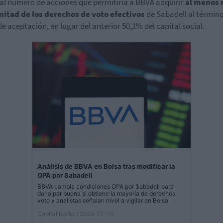
al número de acciones que permitiría a BBVA adquirir
al menos
mitad de los derechos de voto efectivos
de Sabadell al término
de aceptación, en lugar del anterior 50,1% del capital social.
Análisis de BBVA en Bolsa tras modificar la
OPA por Sabadell
BBVA cambia condiciones OPA por Sabadell para
darla por buena si obtiene la mayoría de derechos
voto y analistas señalan nivel a vigilar en Bolsa
Capital Radio
/ 2025-01-10