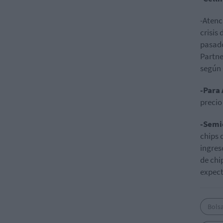
-Atenc
crisis
pasado
Partne
según 
-Para
precio
-Semi
chips 
ingres
de chi
expect
Bols