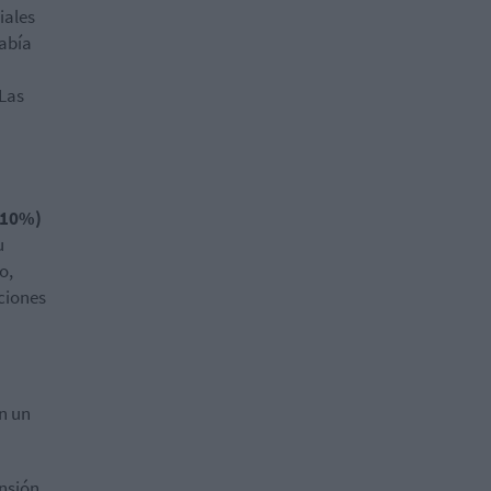
ales
había
Las
-10%)
u
o,
ciones
n un
nsión.