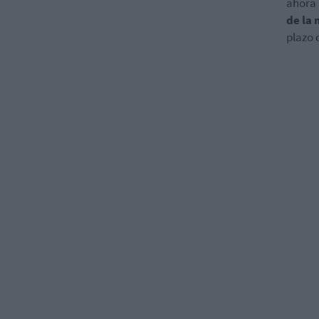
ahora 
de la 
plazo 