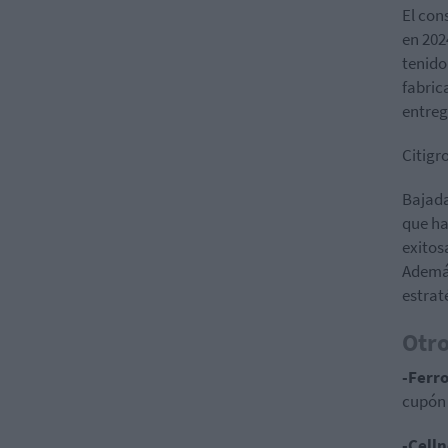
El con
en 202
tenido 
fabric
entreg
Citigr
Bajada
que
ha
exitos
Además
estrat
Otr
-Ferro
cupón 
-Cell