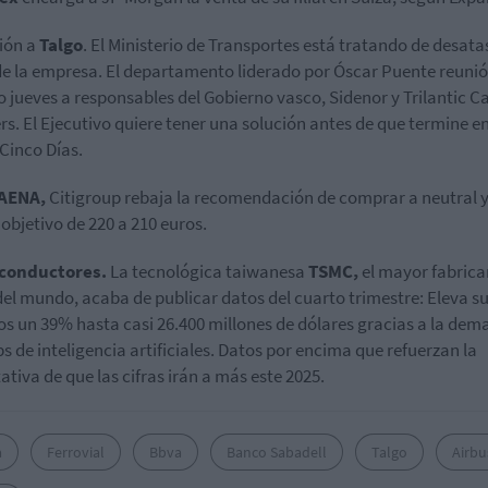
ión a
Talgo
. El Ministerio de Transportes está tratando de desata
 de la empresa. El departamento liderado por Óscar Puente reunió
 jueves a responsables del Gobierno vasco, Sidenor y Trilantic Ca
rs. El Ejecutivo quiere tener una solución antes de que termine e
Cinco Días.
 AENA,
Citigroup rebaja la recomendación de comprar a neutral y
 objetivo de 220 a 210 euros.
conductores.
La tecnológica taiwanesa
TSMC,
el mayor fabrica
del mundo, acaba de publicar datos del cuarto trimestre: Eleva s
os un 39% hasta casi 26.400 millones de dólares gracias a la de
ps de inteligencia artificiales. Datos por encima que refuerzan la
ativa de que las cifras irán a más este 2025.
a
Ferrovial
Bbva
Banco Sabadell
Talgo
Airbu