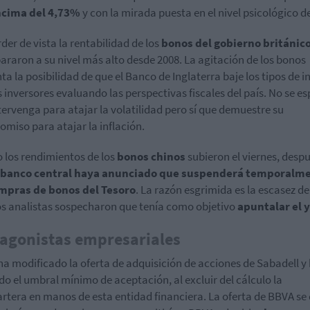
ncima del 4,73%
y con la mirada puesta en el nivel psicológico d
rder de vista la rentabilidad de los
bonos del gobierno británic
pararon a su nivel más alto desde 2008. La agitación de los bonos
a la posibilidad de que el Banco de Inglaterra baje los tipos de i
s inversores evaluando las perspectivas fiscales del país. No se e
tervenga para atajar la volatilidad pero sí que demuestre su
miso para atajar la inflación.
o los rendimientos de los
bonos chinos
subieron el viernes, desp
 banco central haya anunciado que suspenderá temporalm
ompras de bonos del Tesoro
. La razón esgrimida es la escasez de
os analistas sospecharon que tenía como objetivo
apuntalar el 
agonistas empresariales
ha modificado la oferta de adquisición de acciones de Sabadell y
do el umbral mínimo de aceptación, al excluir del cálculo la
rtera en manos de esta entidad financiera. La oferta de BBVA se 