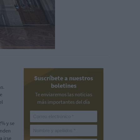
Suscríbete a nuestros
boletines
as.
e
Te enviaremos las noticias
el
más importantes del día
2% y se
enden
a irse