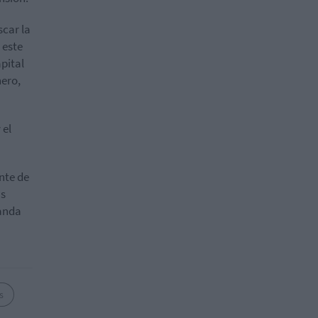
scar la
 este
pital
nero,
 el
nte de
us
manda
s