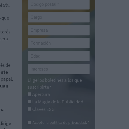
el 5%.
o
que
nterés
spera
ués de
ente
 papel,
Elige los boletines a los que
yuan
.
suscribirte
*
Apertura
La Magia de la Publicidad
Claves ESG
 ha
Acepto la
política de privacidad
. *
dirige