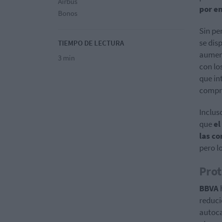
Airbus
por e
Bonos
Sin pe
se dis
TIEMPO DE LECTURA
aument
3 min
con lo
que in
compro
Inclus
que
el
las c
pero l
Prot
BBVA
reduci
autoca