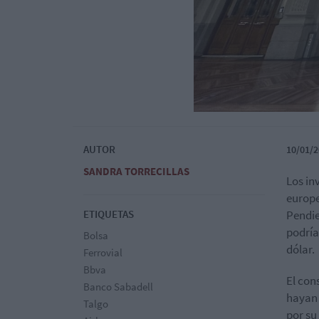
AUTOR
10/01/2
SANDRA TORRECILLAS
Los in
europe
ETIQUETAS
Pendie
podría
Bolsa
dólar.
Ferrovial
Bbva
El con
Banco Sabadell
hayan
Talgo
por su