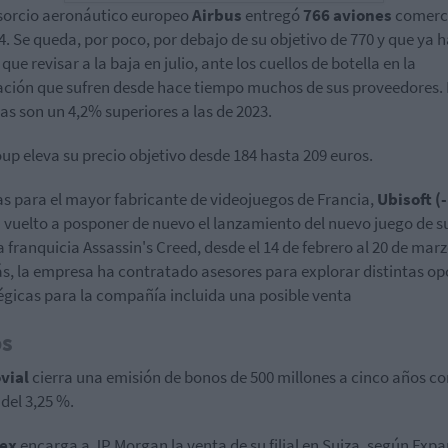
sorcio aeronáutico europeo
Airbus
entregó
766 aviones
comerci
4. Se queda, por poco, por debajo de su objetivo de 770 y que ya 
que revisar a la baja en julio, ante los cuellos de botella en la
ación que sufren desde hace tiempo muchos de sus proveedores.
as son un 4,2% superiores a las de 2023.
oup eleva su precio objetivo desde 184 hasta 209 euros.
s para el mayor fabricante de videojuegos de Francia,
Ubisoft (
 vuelto a posponer de nuevo el lanzamiento del nuevo juego de s
a franquicia Assassin's Creed, desde el 14 de febrero al 20 de marz
, la empresa ha contratado asesores para explorar distintas op
égicas para la compañía incluida una posible venta
os
vial
cierra una emisión de bonos de 500 millones a cinco años co
del 3,25 %.
nex
encarga a JP Morgan la venta de su filial en Suiza, según Expa