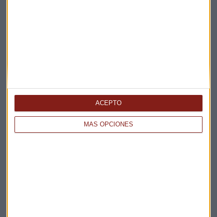
ACEPTO
MÁS OPCIONES
Elige los boletines a los que suscribirte
*
Apertura
La Magia de la Publicidad
Claves ESG
Acepto la
política de privacidad
. *