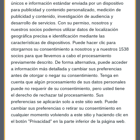
GSK
ha comprado a la alemana
CureVac
todos los derechos
únicos e información estándar enviada por un dispositivo
para desarrollar y fabricar vacunas candidatas para la gripe
para publicidad y contenido personalizado, medición de
y el COVID-19 que utilizan tecnología de ARN mensajero
publicidad y contenido, investigación de audiencia y
(ARNm). El nuevo acuerdo incluye que CureVac reciba un
desarrollo de servicios.
Con su permiso, nosotros y
pago inicial de 400 millones de euros y hasta 1.050 millones
nuestros socios podemos utilizar datos de localización
geográfica precisa e identificación mediante las
de euros en pagos por hitos y regalías.
características de dispositivos. Puede hacer clic para
otorgarnos su consentimiento a nosotros y a nuestros 1538
La británica
Vodafone y Virgin Media O2
firman un nuevo
socios para que llevemos a cabo el procesamiento
acuerdo para compartir redes en el Reino Unido. El acuerdo
previamente descrito. De forma alternativa, puede acceder
está sujeto a la aprobación de la fusión entre Vodafone y
a información más detallada y cambiar sus preferencias
Three.
antes de otorgar o negar su consentimiento.
Tenga en
cuenta que algún procesamiento de sus datos personales
El fabricante de coches
Rivian
no tiene planes de producir
puede no requerir de su consentimiento, pero usted tiene
vehículos con
Volkswagen.
Sale así al paso de
el derecho de rechazar tal procesamiento. Sus
preferencias se aplicarán solo a este sitio web. Puede
informaciones periodísticas que apuntaban a que estaba en
cambiar sus preferencias o retirar su consentimiento en
conversaciones iniciales con la automotriz alemana para
cualquier momento volviendo a este sitio y haciendo clic en
extender una reciente asociación más allá del software.
el botón "Privacidad" en la parte inferior de la página web.
El periódico alemán Handelsblatt señala que las dos
empresas podrían producir los SUV R2 de Rivian, más