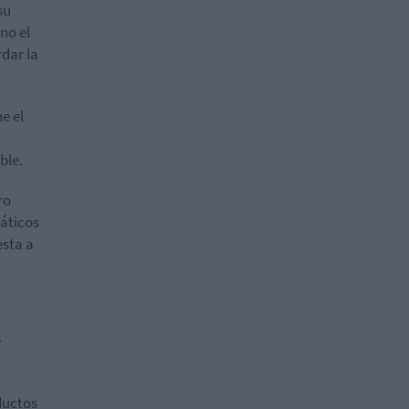
su
no el
dar la
e el
ble.
ro
máticos
esta a
e
oductos