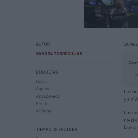
AUTOR
19/06/2
SANDRA TORRECILLAS
Apert
ETIQUETAS
Bolsa
Applus+
Las bo
AstraZeneca
y sin W
Pirelli
Acciona
Los in
nivel 
la eco
TIEMPO DE LECTURA