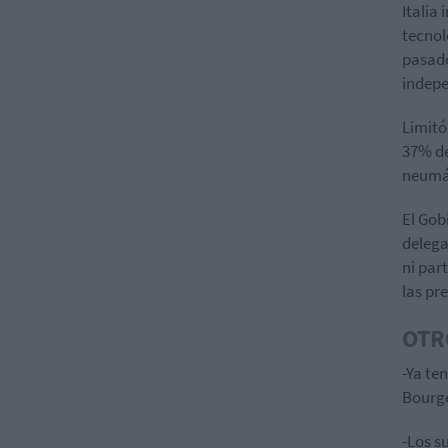
Italia
tecnol
pasado
indepe
Limitó
37% de
neumát
El Gob
deleg
ni par
las pr
OTR
-Ya te
Bourge
-Los s