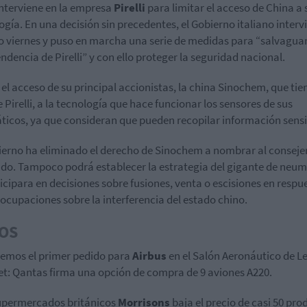
 interviene en la empresa
Pirelli
para limitar el acceso de China a 
ogía. En una decisión sin precedentes, el Gobierno italiano intervi
 viernes y puso en marcha una serie de medidas para “salvaguar
ndencia de Pirelli” y con ello proteger la seguridad nacional.
 el acceso de su principal accionistas, la china Sinochem, que tien
 Pirelli, a
la tecnología
que hace funcionar los sensores de sus
icos, ya que consideran que pueden recopilar información sensi
ierno ha
eliminado el derecho de Sinochem a nombrar al conseje
ado
. Tampoco podrá establecer la estrategia del gigante de neu
ticipara en decisiones sobre fusiones, venta o escisiones en respu
eocupaciones sobre la interferencia del estado chino.
OS
nemos el primer pedido para
Airbus
en el Salón Aeronáutico de L
t: Qantas firma una opción de compra de 9 aviones A220.
upermercados británicos
Morrisons
baja el precio de casi 50 pr