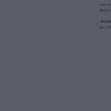
una me
Reino 
-Acci
por 20