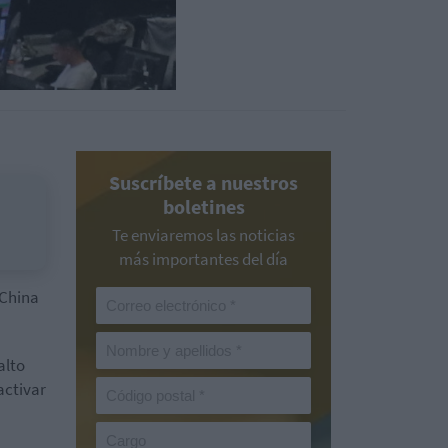
Suscríbete a nuestros
boletines
Te enviaremos las noticias
más importantes del día
 China
alto
activar