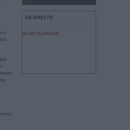
EN DIRECTO
nco-
@CAPITALRADIOB
para
que
ún
ientes
ría
Zeneca,