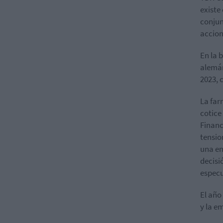
existe
conjun
accion
En la 
alemán
2023, 
La fa
cotice
Financ
tensio
una en
decisi
especu
El año
y la e