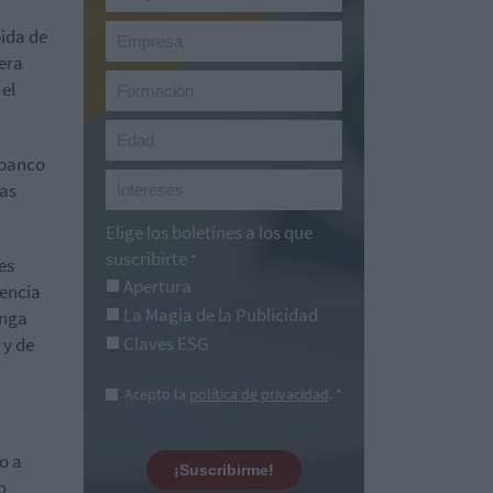
ida de
pera
 el
 banco
sas
Elige los boletines a los que
suscribirte
*
es
Apertura
encia
La Magia de la Publicidad
enga
Claves ESG
 y de
Acepto la
política de privacidad
. *
o a
¡Suscribirme!
o