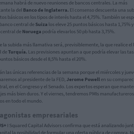
emana habrá de nuevo reuniones de bancos centrales. La más
ante la del
Banco de Inglaterra.
El consenso descuenta una sub
tos básicos en los tipos de interés hasta el 4,75%. También se es
 banco central de
Suiza
los eleve 25 puntos básicos hasta 1,75% y
central de
Noruega
podría elevarlos 50 pb hasta 3,75%.
 la subida más llamativa será, previsiblemente, la que realice el
l de
Turquía.
Las previsiones apuntan a que podría elevar las ta
puntos básicos desde el 8,5% hasta el 20%.
án las únicas referencias de la semana porque el miércoles y juev
aremos al presidente de la FED,
Jerome Powell
en su comparec
ral, en el Congreso y el Senado. Los expertos esperan que mant
es más bien duros. Y el viernes, tendremos PMIs manufactureros
ios en todo el mundo.
agonistas empresariales
US+
I Squared Capital Advisors confirma que está analizando junt
pital la posibilidad de formular una oferta pública de compra. N