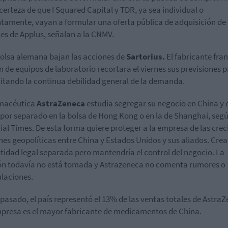
 certeza de que I Squared Capital y TDR, ya sea individual o
tamente, vayan a formular una oferta pública de adquisición de
es de Applus, señalan a la CNMV.
bolsa alemana bajan las acciones de
Sartorius.
El fabricante fra
 de equipos de laboratorio recortara el viernes sus previsiones 
citando la continua debilidad general de la demanda.
rmacéutica
AstraZeneca
estudia segregar su negocio en China y 
 por separado en la bolsa de Hong Kong o en la de Shanghai, seg
ial Times. De esta forma quiere proteger a la empresa de las crec
nes geopolíticas entre China y Estados Unidos y sus aliados. Crea
tidad legal separada pero mantendría el control del negocio. La
ón todavía no está tomada y Astrazeneca no comenta rumores o
laciones.
 pasado, el país representó el 13% de las ventas totales de Astra
mpresa es el mayor fabricante de medicamentos de China.