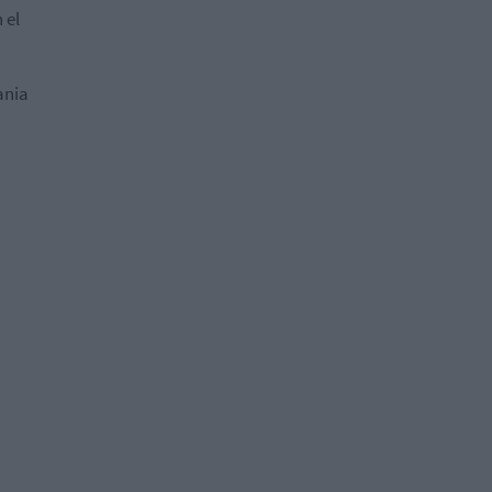
 el
ania