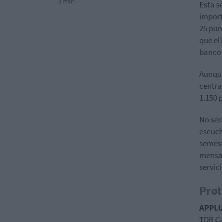
3 min
Esta s
import
25 pun
que el
banco 
Aunque
centra
1.150 
No ser
escuch
semest
mensaj
servic
Prot
APPL
TDR Ca