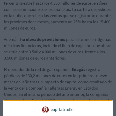
tercer trimestre hasta los 4.350 millones de euros, en línea
con las estimaciones de los analistas. La cartera de pedidos
en la nube, que refleja las ventas que se registrarán durante
los próximos doce meses, aumentó un 25% hasta los 15.400
millones de euros.
Además,
ha elevado previsiones
para este año en algunas
métricas financieras, incluido el flujo de caja libre que ahora
se sitúa entre 3.500 y 4.000 millones de euros, frente a los
3.500 millones de euros anteriores.
El operador de la red de gas española
Enagás
registra
pérdidas de 130,2 millones de euros en los primeros nueve
meses del año tras un impacto de capital como resultado de
la venta de la compañía Tallgrass Energy en Estados
Unidos. En el mismo periodo del año anterior, la compañía
obtuvo un beneficio de 258,9 millones de euros. La demanda
total de gas natural hasta septiembre ha bajado un 8,6%...la
industrial ha subido un 3,1%.