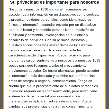
Su privacidad es importante para nosotros
Atención a las
automovilísticas.
Las
ventas totales de
Nosotros y nuestros 1538
socios
almacenamos y/o
coches en la Unión Europea han bajado un 6,1% interanual,
accedemos a información en un dispositivo, como cookies,
según datos de la Asociación Europea de Fabricantes de
y procesamos datos personales, como identificadores
Automóviles ya que los principales mercados, Alemania,
únicos e información estándar enviada por un dispositivo
para publicidad y contenido personalizado, medición de
Francia e Italia, continuaron estancados.
publicidad y contenido, investigación de audiencia y
desarrollo de servicios.
Con su permiso, nosotros y
Los coches híbridos representaron un 32,8% de las ventas
nuestros socios podemos utilizar datos de localización
totales y superan a los coches de gasolina por primera vez.
geográfica precisa e identificación mediante las
Las ventas de coches eléctricos a batería en septiembre
características de dispositivos. Puede hacer clic para
aumentaron un 9,8% interanual aunque en lo que va de año
otorgarnos su consentimiento a nosotros y a nuestros 1538
caen un 5,8%. Las matriculaciones en
Volkswagen
subieron
socios para que llevemos a cabo el procesamiento
un 0,3%, mientras que en
Stellantis
cayeron un 27,1% y en
previamente descrito. De forma alternativa, puede acceder
a información más detallada y cambiar sus preferencias
Renault un 1,5%.
antes de otorgar o negar su consentimiento.
Tenga en
cuenta que algún procesamiento de sus datos personales
HSBC se reestructura
puede no requerir de su consentimiento, pero usted tiene
Su recién nombrado consejero delegado, Georges Elhedery,
el derecho de rechazar tal procesamiento. Sus
preferencias se aplicarán solo a este sitio web. Puede
se embarca en un ambicioso plan de recorte de costes del
cambiar sus preferencias o retirar su consentimiento en
gigante financiero. Ha anunciado una reorganización del