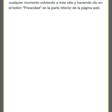
cualquier momento volviendo a este sitio y haciendo clic en
banco en cuatro unidades de negocio para hacerlo más
el botón "Privacidad" en la parte inferior de la página web.
simple y ágil. A partir del 1 de enero de 2025, la empresa
reestructurará sus operaciones en cuatro líneas de negocio
distintas: Hong Kong, Reino Unido, Banca Corporativa e
Institucional, y Banca Premier y de Patrimonios
Internacionales.
Además, ha nombrado a
Pam Kaur
como directora
financiera, la primera mujer en ese cargo en sus 159 años de
historia.
Otros
Logitech,
el fabricante de productos tecnológicos como
ratones, teclados, cámaras web eleva estimaciones de
ventas anuales después de presentar unas cifras de su
segundo trimestre fiscal que han batido previsiones gracias
al crecimiento de la demanda de sus productos.