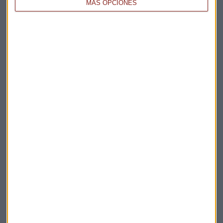
MÁS OPCIONES
Elige los boletines a los que suscribirte
*
Apertura
La Magia de la Publicidad
Claves ESG
Acepto la
política de privacidad
. *
¡Suscribirme!
EN DIRECTO