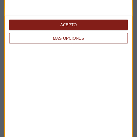
ACEPTO
MÁS OPCIONES
Elige los boletines a los que suscribirte
*
Apertura
La Magia de la Publicidad
Claves ESG
Acepto la
política de privacidad
. *