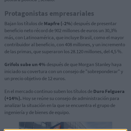
Protagonistas empresariales
Bajan los títulos de
Mapfre (-2%
) después de presentar
beneficio neto récord de 902 millones de euros un 30,3%
más, con Latinoamérica, que incluye Brasil, como el mayor
contribuidor al beneficio, con 408 millones, y un incremento
de las primas, que superaron los 28.120 millones, del 4,5 %.
Grifols sube un 4%
después de que Morgan Stanley haya
iniciado su covertura con un consejo de "sobreponderar" y
un precio objetivo de 12 euros.
En el mercado continuo suben los títulos de
Duro Felguera
(+14%).
Hoy se reúne su consejo de administración para
analizar la situación en la que se encuentra el grupo de
ingeniería y de bienes de equipo.