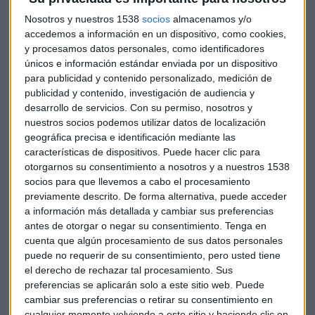
Nosotros y nuestros 1538
socios
almacenamos y/o
Los fondos activistas logran entrar en el consejo de
Grifols.
accedemos a información en un dispositivo, como cookies,
El órgano de gobierno ha nombrado a Paul S. Herendeen
y procesamos datos personales, como identificadores
como consejero dominical en representación del grupo de
únicos e información estándar enviada por un dispositivo
fondos activistas que reclaman desde hace meses cambios
para publicidad y contenido personalizado, medición de
profundos en la gestión de la multinacional. Estos fondos
publicidad y contenido, investigación de audiencia y
desarrollo de servicios.
Con su permiso, nosotros y
también son críticos con el consejero Tomàs Dagà, un
nuestros socios podemos utilizar datos de localización
histórico hombre de confianza de la familia Grifols.
geográfica precisa e identificación mediante las
características de dispositivos. Puede hacer clic para
Por otra parte, Grifols ha defendido este lunes sus
otorgarnos su consentimiento a nosotros y a nuestros 1538
alegaciones en la causa que presentó contra Gotham City
socios para que llevemos a cabo el procesamiento
en un Tribunal de Nueva York, después de que el fondo
previamente descrito. De forma alternativa, puede acceder
bajista publicara un informe donde cuestionaba las cuentas
a información más detallada y cambiar sus preferencias
de la empresa española. Las argumentaciones de ambas
antes de otorgar o negar su consentimiento.
Tenga en
partes no se conocerán hasta el próximo 20 de diciembre,
cuenta que algún procesamiento de sus datos personales
puede no requerir de su consentimiento, pero usted tiene
cuando el tribunal las haga públicas.
el derecho de rechazar tal procesamiento. Sus
preferencias se aplicarán solo a este sitio web. Puede
La junta de accionistas de
Vivendi
ha dado el visto bueno a
cambiar sus preferencias o retirar su consentimiento en
la escisión del grupo en cuatro unidades: el grupo de
cualquier momento volviendo a este sitio y haciendo clic en