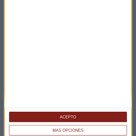
Suscríbete a nuestros boletines
Te enviaremos las noticias más importantes del día
ACEPTO
MÁS OPCIONES