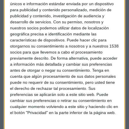
A media sesión, bajan los títulos de
Pharmamar (-3%
),
únicos e información estándar enviada por un dispositivo
Almirall (-1,7%) y suben los bancos como
BBVA (+2,3%)
o
para publicidad y contenido personalizado, medición de
publicidad y contenido, investigación de audiencia y
Caixabank (+1,5%). IAG y Santander suman un 1%.
desarrollo de servicios.
Con su permiso, nosotros y
nuestros socios podemos utilizar datos de localización
En el mercado continuo repunta
Soltec (+2%)
que ha
geográfica precisa e identificación mediante las
firmado con Endesa un acuerdo de 142 MW en España para
características de dispositivos. Puede hacer clic para
el suminstro de seguidores solares y servidores de
otorgarnos su consentimiento a nosotros y a nuestros 1538
construcción para tres plantas fotovoltáicas en
socios para que llevemos a cabo el procesamiento
Extremadura.
previamente descrito. De forma alternativa, puede acceder
a información más detallada y cambiar sus preferencias
Suben los títulos de
Richemont (+5%).
El fabricante de
antes de otorgar o negar su consentimiento.
Tenga en
cuenta que algún procesamiento de sus datos personales
Cartier duplica su dividendo después de haber cerrado su
puede no requerir de su consentimiento, pero usted tiene
año fiscal un 38% hasta casi 1.300 millones de euros. Cifras
el derecho de rechazar tal procesamiento. Sus
por encima de lo esperado.
preferencias se aplicarán solo a este sitio web. Puede
cambiar sus preferencias o retirar su consentimiento en
Todo lo contrario ocurre con la aerolínea alemana
cualquier momento volviendo a este sitio y haciendo clic en
Lufthansa
que baja un 6% después de que la
familia Thiele,
el botón "Privacidad" en la parte inferior de la página web.
el primer inversor privado, haya vendido más de la mitad de
su participación en la aerolínea. La operación se produce