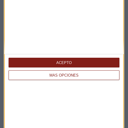
ACEPTO
MÁS OPCIONES
Elige los boletines a los que suscribirte
*
Apertura
La Magia de la Publicidad
Claves ESG
Acepto la
política de privacidad
. *