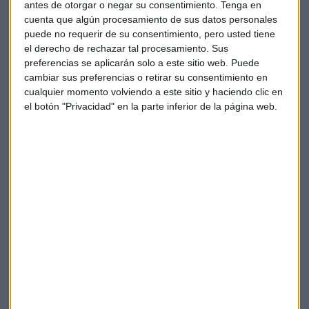
antes de otorgar o negar su consentimiento.
Tenga en
atraído 17.000 millones de nuevos activos netos de gestión
cuenta que algún procesamiento de sus datos personales
de patrimonio.
puede no requerir de su consentimiento, pero usted tiene
el derecho de rechazar tal procesamiento. Sus
El fabricante de software alemán
SAP
(+4%)
eleva los
preferencias se aplicarán solo a este sitio web. Puede
ingresos totales un 5% hasta 7.840 millones de euros, por
cambiar sus preferencias o retirar su consentimiento en
encima de lo esperado. Mantiene previsiones de beneficio
cualquier momento volviendo a este sitio y haciendo clic en
operativo anual entre 7.600 y 7.900 millones de euros, que
el botón "Privacidad" en la parte inferior de la página web.
por cierto recortó previamente en el mes de julio.
El fabricante alemán de productos químicos
Covestro
(-2%)
revisa a la baja sus previsiones de ganancias para todo 2022
por tercera vez este año. Sus beneficios trimestrales han
sido más débiles de lo esperado con una caída del Ebitda de
un 65% y culpa a los altos precios del gas y las materias
primas. Baja su previsión para el Ebitda y para el flujo de
caja libre.
Bajan los títulos del grupo industrial
Linde (-5%)
después
de anunciar sus planes para dejar de cotizar en el DAX. Y