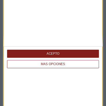
Suscríbete a nuestros boletines
Te enviaremos las noticias más importantes del día
ACEPTO
MÁS OPCIONES