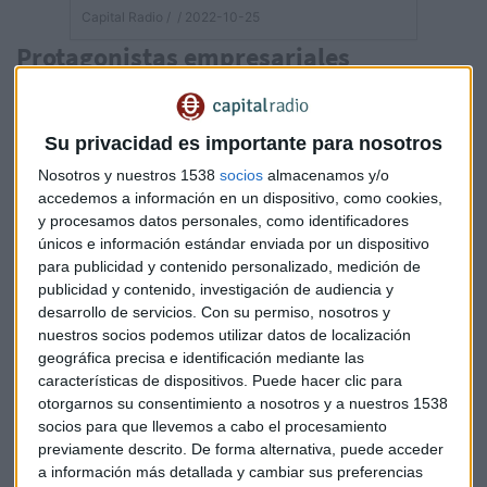
Capital Radio /
/ 2022-10-25
Protagonistas empresariales
HSBC (-5%)
obtiene un beneficio antes de impuestos de
3.150 millones de dólares en el tercer trimestre, esa cifra
Su privacidad es importante para nosotros
supone una caída de un 42% pero está por encima de lo
esperado. Detrás de la bajada, las mayores provisiones por
Nosotros y nuestros 1538
socios
almacenamos y/o
créditos dudosos y 2.400 millones por la venta de activos en
accedemos a información en un dispositivo, como cookies,
y procesamos datos personales, como identificadores
Francia. Sus ingresos se dispararon, entre otras cosas, por
únicos e información estándar enviada por un dispositivo
la subida de los tipos de interés.
para publicidad y contenido personalizado, medición de
publicidad y contenido, investigación de audiencia y
Y una sorpresa: nombra a
Georges Elhedery,
al que fuera
desarrollo de servicios.
Con su permiso, nosotros y
jefe de su banca de inversión -y que ahora estaba de año
nuestros socios podemos utilizar datos de localización
sabático- como nuevo director financiero del grupo.
geográfica precisa e identificación mediante las
características de dispositivos. Puede hacer clic para
UBS
baja su beneficio neto un 24% en el beneficio neto del
otorgarnos su consentimiento a nosotros y a nuestros 1538
tercer trimestre hasta los 1.730 millones de dólares pero
socios para que llevemos a cabo el procesamiento
está por encima de lo esperado. Ha bajado la actividad en el
previamente descrito. De forma alternativa, puede acceder
a información más detallada y cambiar sus preferencias
mercado pero ha aumentado los fondos de los clientes. Ha