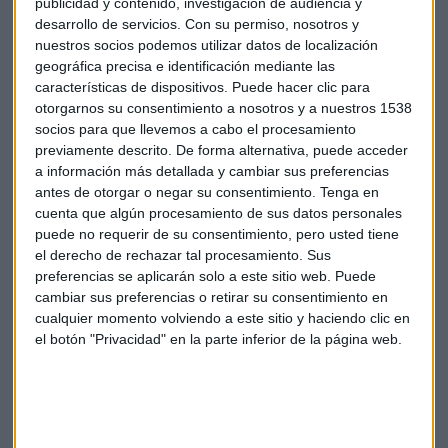
respecto al precio de cierre del pasado 22 de diciembre. Las
publicidad y contenido, investigación de audiencia y
acciones de Gracell, con sede en China, pero que cotiza en
desarrollo de servicios.
Con su permiso, nosotros y
nuestros socios podemos utilizar datos de localización
Wall Street suben en las operaciones previas a la apertura
geográfica precisa e identificación mediante las
en Estados Unidos un 60%.
características de dispositivos. Puede hacer clic para
otorgarnos su consentimiento a nosotros y a nuestros 1538
Después de una racha de cinco derrotas consecutivas,
socios para que llevemos a cabo el procesamiento
Bayer
ganó el viernes un juicio por la demanda de un
previamente descrito. De forma alternativa, puede acceder
hombre que supuestamente desarrolló cáncer por la
a información más detallada y cambiar sus preferencias
exposición al herbicida RoundUp.
antes de otorgar o negar su consentimiento.
Tenga en
cuenta que algún procesamiento de sus datos personales
Se han presentado alrededor de 165.000 reclamaciones
puede no requerir de su consentimiento, pero usted tiene
contra la empresa por daños supuestamente causados por
el derecho de rechazar tal procesamiento. Sus
preferencias se aplicarán solo a este sitio web. Puede
Roundup, que Bayer adquirió cuando compró la empresa
cambiar sus preferencias o retirar su consentimiento en
estadounidense Monsanto por valor de 63.000 millones de
cualquier momento volviendo a este sitio y haciendo clic en
dólares en 2018. El año que viene se espera que se juzguen
el botón "Privacidad" en la parte inferior de la página web.
nuevos casos.
OTROS
-Las principales compañías navieras del mundo comienzan