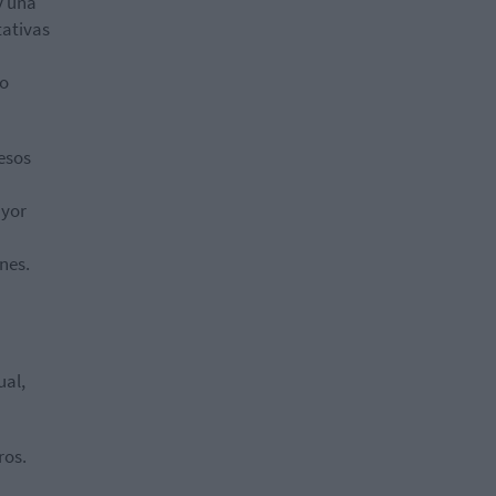
y una
tativas
no
esos
ayor
nes.
ual,
ros.