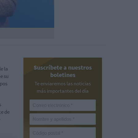
Suscríbete a nuestros
e la
boletines
je su
ipos
Te enviaremos las noticias
más importantes del día
s
te de
e