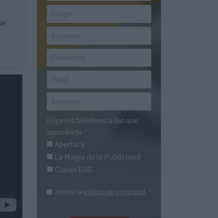
sté
Elige los boletines a los que
suscribirte
*
Apertura
La Magia de la Publicidad
Claves ESG
Acepto la
política de privacidad
. *