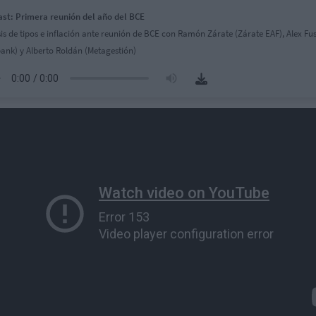
st: Primera reunión del año del BCE
sis de tipos e inflación ante reunión de BCE con Ramón Zárate (Zárate EAF), Alex Fu
ank) y Alberto Roldán (Metagestión)