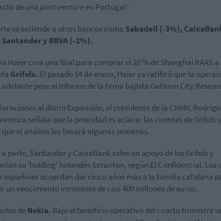
acto de una
joint venture e
n Portugal”
orte se extiende a otros bancos como
Sabadell (-3%), CaixaBan
, Santander y BBVA (-2%).
na Haier crea una filial para comprar el 20 % de Shanghai RAAS a 
ola
Grifols.
El pasado 14 de enero, Haier ya ratificó que la operac
 adelante pese al informe de la firma bajista Gotham City Resear
laraciones al diario Expansión, el presidente de la CNMV, Rodrigo
entura señala que la prioridad es aclarar las cuentas de Grifols 
a que el análisis les llevará algunas semanas.
ra parte, Santander y CaixaBank salen en apoyo de los Grifols y
ncian su 'holding' holandés Scranton, según El Confidencial. Los 
 españoles acuerdan dar cinco años más a la familia catalana p
r un vencimiento inminente de casi 400 millones de euros.
tados de
Nokia.
Baja el beneficio operativo del cuarto trimestre 