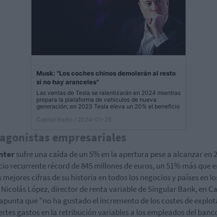
Musk: "Los coches chinos demolerán al resto
si no hay aranceles"
Las ventas de Tesla se ralentizarán en 2024 mientras
prepara la plataforma de vehículos de nueva
generación; en 2023 Tesla eleva un 20% el beneficio
Capital Radio
/ 2024-01-25
agonistas empresariales
nter
sufre una caída de un 5% en la apertura pese a alcanzar en 
cio recurrente récord de 845 millones de euros, un 51% más que e
s mejores cifras de su historia en todos los negocios y países en l
 Nicolás López, director de renta variable de Singular Bank, en Ca
apunta que "no ha gustado el incremento de los costes de explo
ertes gastos en la retribución variables a los empleados del banc