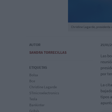
Christine Lagarde, presidenta 
AUTOR
25/01/2
SANDRA TORRECILLAS
Las bo
reunió
ETIQUETAS
presid
por te
Bolsa
Bce
La cit
Christine Lagarde
bajada
STmicroelectronics
tipos 
Tesla
apunta
Bankinter
Grifols