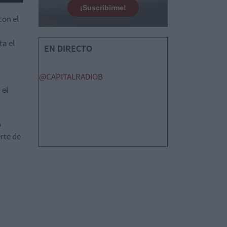
¡Suscribirme!
con el
ta el
EN DIRECTO
@CAPITALRADIOB
 el
o
rte de