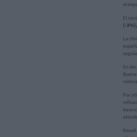
el imp
El rec
(-3%)
La chi
españ
seguía
En dec
Buenav
reiter
Por ot
refina
bancos
atende
Resul