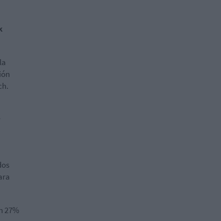
k
la
ión
ch.
y
dos
ara
un 27%