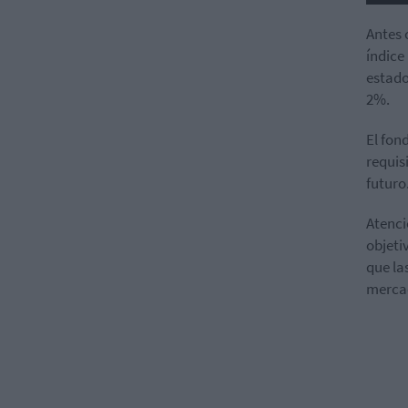
Antes 
índice
estado
2%.
El fon
requis
futuro
Atenci
objeti
que la
mercad