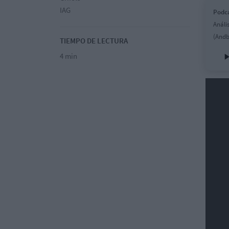
IAG
Podca
Análi
(Andb
TIEMPO DE LECTURA
4 min