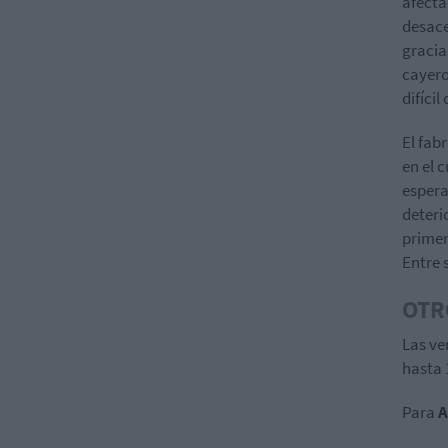
afecta
desace
gracia
cayero
difíci
El fab
en el 
espera
deterio
primer
Entre 
OTR
Las ve
hasta 
Para
A