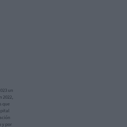
2023 un
n 2022,
os que
pital
tación
o y por