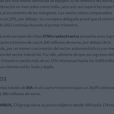
do por una menor demanda de equipos 5G en América del Norte 
leración en mercados como India, pero aún así superó las expec
s al incremento de los márgenes. Las ventas netas comparables
n un 23%, por debajo. Su consejera delegada prevé que el entor
l de 2023 continúe durante el primer trimestre.
ricante europeo de chips
STMicroelectronics
presenta unos ingr
cuarto trimestre de casi 4.300 millones de euros, por debajo de lo
do, por un menor crecimiento del sector automovilístico y un m
ro del sector industrial. Por ello, advierte de que sus ingresos del
 trimestre caerán más de un 15% interanual hasta los 3.600 millo
sus clientes están Tesla y Apple.
OS
ntas totales de
DIA
en el cuarto trimestre bajan un 28,6% interan
1.980 millones de euros.
IRBUS,
Citigroup eleva su precio objetivo desde 168 hasta 174 eu