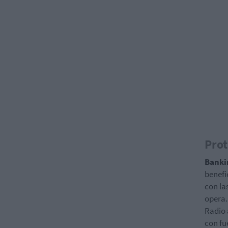
Prot
Banki
benefi
con la
opera.
Radio 
con fu