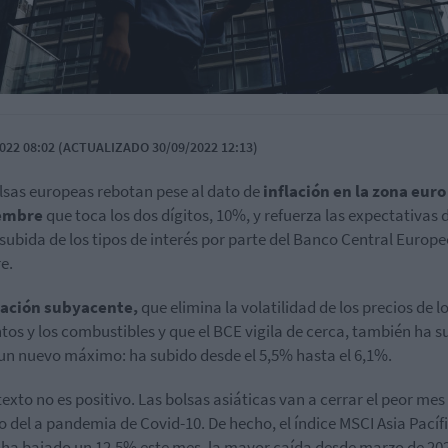
022 08:02 (ACTUALIZADO 30/09/2022 12:13)
lsas europeas rebotan pese al dato de
inflación en la zona euro
embre
que toca los dos dígitos, 10%, y refuerza las expectativas 
 subida de los tipos de interés por parte del Banco Central Europe
e.
lación subyacente,
que elimina la volatilidad de los precios de l
tos y los combustibles y que el BCE vigila de cerca, también ha s
un nuevo máximo: ha subido desde el 5,5% hasta el 6,1%.
texto no es positivo. Las bolsas asiáticas van a cerrar el peor me
cio del a pandemia de Covid-10. De hecho, el índice MSCI Asia Pacífi
ha bajado un 12,5% este mes, la mayor caída desde marzo de 20