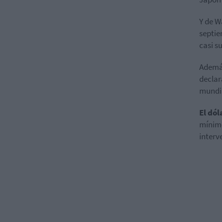
Y de W
septie
casi s
Además
declar
mundia
El dól
mínimo
interv