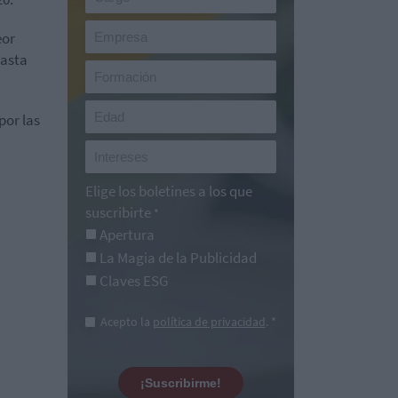
eor
hasta
por las
n
Elige los boletines a los que
suscribirte
*
Apertura
.
La Magia de la Publicidad
Claves ESG
Acepto la
política de privacidad
. *
¡Suscribirme!