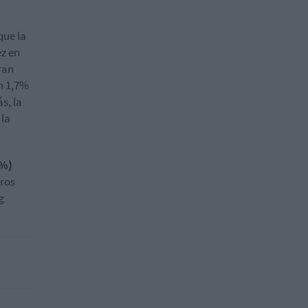
que la
ez en
ran
n 1,7%
s, la
 la
4%)
uros
g