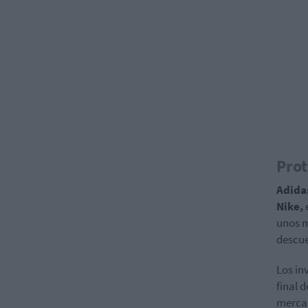
Prot
Adida
Nike,
unos m
descue
Los in
final 
mercad