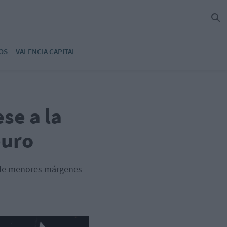
OS
VALENCIA CAPITAL
se a la
euro
e de menores márgenes