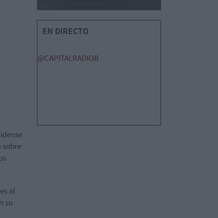
EN DIRECTO
@CAPITALRADIOB
nidense
o sobre
os
es al
n su