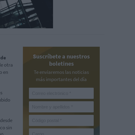
Suscríbete a nuestros
 de
boletines
de otra
o en
Te enviaremos las noticias
más importantes del día
os
ubido
s desde
co sin
20.