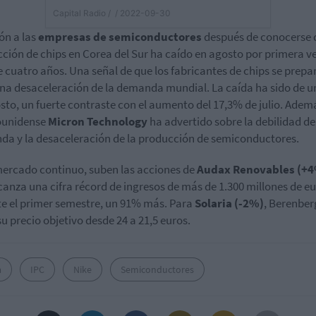
Capital Radio /
/ 2022-09-30
ón a las
empresas de semiconductores
después de conocerse 
ción de chips en Corea del Sur ha caído en agosto por primera v
 cuatro años. Una señal de que los fabricantes de chips se prepa
na desaceleración de la demanda mundial. La caída ha sido de u
sto, un fuerte contraste con el aumento del 17,3% de julio. Ademá
ounidense
Micron Technology
ha advertido sobre la debilidad de
a y la desaceleración de la producción de semiconductores.
mercado continuo, suben las acciones de
Audax Renovables (+
canza una cifra récord de ingresos de más de 1.300 millones de e
e el primer semestre, un 91% más. Para
Solaria (-2%)
, Berenber
su precio objetivo desde 24 a 21,5 euros.
a
IPC
Nike
Semiconductores