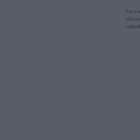
Por ci
víncul
calzad