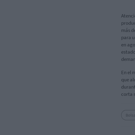
Atenci
produc
más de
para u
en ago
estad
demand
En el 
que al
durant
corta 
Bols