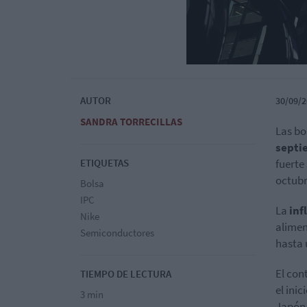
AUTOR
30/09/2
SANDRA TORRECILLAS
Las bo
septi
ETIQUETAS
fuerte
octubr
Bolsa
IPC
La
inf
Nike
alimen
Semiconductores
hasta 
El con
TIEMPO DE LECTURA
el ini
3 min
Japón 