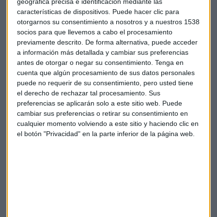
geográfica precisa e identificación mediante las
cierres en China por la Covid y la escasez de
características de dispositivos. Puede hacer clic para
semiconductores y otras piezas que han afectado a los
otorgarnos su consentimiento a nosotros y a nuestros 1538
fabricantes
socios para que llevemos a cabo el procesamiento
previamente descrito. De forma alternativa, puede acceder
Protagonistas empresariales
a información más detallada y cambiar sus preferencias
antes de otorgar o negar su consentimiento.
Tenga en
Fuertes caídas en la bolsa alemana para la empresa
cuenta que algún procesamiento de sus datos personales
eléctrica y de gas
Uniper que se deja más de un 20%
puede no requerir de su consentimiento, pero usted tiene
después de revisar a la baja previsiones para este año. Es
el derecho de rechazar tal procesamiento. Sus
una de las víctimas de las restricciones al suministro de gas
preferencias se aplicarán solo a este sitio web. Puede
ruso y es uno de los mayores clientes europeos de Gazprom.
cambiar sus preferencias o retirar su consentimiento en
cualquier momento volviendo a este sitio y haciendo clic en
La empresa busca ayuda estatal para solventar la situación.
el botón "Privacidad" en la parte inferior de la página web.
También caen las acciones de la compañía de gas
finlandesa
Fortum (-3%)
que tiene una participación del
78% de Uniper. Bajan también las energéticas alemanas
E.On y RWE.
Mientras,
Gazprom cancela los dividendos por primera
vez desde 1998
lo que provoca que sus acciones bajen un