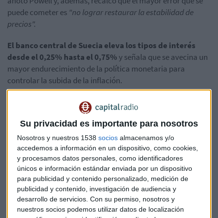
anotó Powell y, además, recalcó que el mayor error que se
puede cometer es
"no lograr restaurar la estabilidad de
precios".
El banco central de Suecia eleva los tipos de interés
desde el 0,25% hasta el 0,75%
y señala que se avecina un
mayor endurecimiento de la política monetaria para
controlar la subida de la inflación.
Datos mixtos en Asia
Los positivos llegan desde
China
donde los sectores
Su privacidad es importante para nosotros
manufacturero y de servicios de China pusieron fin a tres
Nosotros y nuestros 1538
socios
almacenamos y/o
meses de descenso de la actividad en junio gracia a que se
accedemos a información en un dispositivo, como cookies,
levantó el estricto bloqueo del COVID en Shanghai.
y procesamos datos personales, como identificadores
únicos e información estándar enviada por un dispositivo
Y el negativo, desde
Japón:
La producción de las fábricas
para publicidad y contenido personalizado, medición de
registró en
mayo
la mayor caída mensual de los últimos dos
publicidad y contenido, investigación de audiencia y
años, un
7,2
% respecto al mes anterior. El dato es mucho
desarrollo de servicios.
Con su permiso, nosotros y
nuestros socios podemos utilizar datos de localización
peor de lo esperado (-0,3%). Detrás de la caída están los