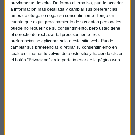
previamente descrito. De forma alternativa, puede acceder
impacto de los aranceles estadounidenses o una posible
a información más detallada y cambiar sus preferencias
recesión. En una conversación con analistas, reconoce que
antes de otorgar o negar su consentimiento.
Tenga en
los camioneros en Estados Unidos están aplazando pedidos
cuenta que algún procesamiento de sus datos personales
por temor a una recesión global. Presenta resultados el 28
puede no requerir de su consentimiento, pero usted tiene
el derecho de rechazar tal procesamiento. Sus
de abril.
preferencias se aplicarán solo a este sitio web. Puede
cambiar sus preferencias o retirar su consentimiento en
El fabricante de chips alemán
Infineon
compra a la
cualquier momento volviendo a este sitio y haciendo clic en
estadounidense Marvell Technology el negocio de
Ethernet
el botón "Privacidad" en la parte inferior de la página web.
Atomotriz
por unos 2.500 millones de dólares en efectivo,
para expandir su segmento de microcontroladores.
OTROS
- Endesa
: HSBC eleva su precio objetivo desde 24,7 hasta
26,8 euros por acción.
- Neinor Homes
repartirá 0,41 euros brutos por acción.