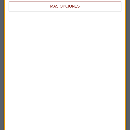
MÁS OPCIONES
Acepto la
política de privacidad
. *
¡Suscribirme!
EN DIRECTO
@CAPITALRADIOB
NOTICIAS RELACIONADAS