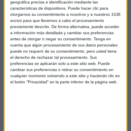
suscriptores "prime" tras la adopción de opciones de pago
geográfica precisa e identificación mediante las
mensual y trimestral en lugar de un modelo de pago anual.
características de dispositivos. Puede hacer clic para
otorgarnos su consentimiento a nosotros y a nuestros 1538
Aunque el ritmo de crecimiento de su segmento "prime" se
socios para que llevemos a cabo el procesamiento
previamente descrito. De forma alternativa, puede acceder
ha ralentizado, eDreams registró un aumento interanual del
a información más detallada y cambiar sus preferencias
18% en el número de abonados, alcanzando los 7,7 millones
antes de otorgar o negar su consentimiento.
Tenga en
de usuarios. Esto supone una desaceleración respecto al
cuenta que algún procesamiento de sus datos personales
crecimiento del 20% registrado en el trimestre anterior.
puede no requerir de su consentimiento, pero usted tiene
el derecho de rechazar tal procesamiento. Sus
Acciona
ha negado el pago de comisiones a ninguna de las
preferencias se aplicarán solo a este sitio web. Puede
personas señaladas en la causa judicial en el marco del
cambiar sus preferencias o retirar su consentimiento en
"caso Koldo”. Ha decidido además la suspensión cautelar en
cualquier momento volviendo a este sitio y haciendo clic en
sus funciones de los empleados citados como investigados,
el botón "Privacidad" en la parte inferior de la página web.
Tomás Olarte y Manuel José García sin prejuzgar por ello
ninguna responsabilidad.
Banco Sabadell
abonará este miércoles las 300 acciones a
cada empleado que prometió tras el fracaso de la oferta
pública de adquisición (OPA) de BBVA. La entidad ha
destinado alrededor de 13 millones de euros a la compra de