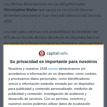
Las últimas declaraciones son las del gobernador
Chirstopher Waller
que apoya un recorte de tipos en
diciembre para apoyar a un mercado laboral cada vez más
débil.
Los mercados estiman una probabilidad de alrededor del
42% de un recorte de tipos de interés de 25 puntos básicos
por parte de la Reserva Federal en diciembre, algo que hace
un mes se consideraba casi seguro.
Protagonistas empresariales
Su privacidad es importante para nosotros
La agencia de viajes online
eDreams
obtiene un beneficio
Nosotros y nuestros 1538
socios
almacenamos y/o
neto de 31,5 millones en el primer semestre de su ejercicio
accedemos a información en un dispositivo, como cookies,
y procesamos datos personales, como identificadores
fiscal de 2026. Eso supone multiplicar por 24 las cifras del
únicos e información estándar enviada por un dispositivo
mismo periodo de un año antes.
para publicidad y contenido personalizado, medición de
publicidad y contenido, investigación de audiencia y
Sin embargo, ha recortado sus estimaciones de beneficios
desarrollo de servicios.
Con su permiso, nosotros y
para 2026 y 2027 a raíz del menor crecimiento de su base de
nuestros socios podemos utilizar datos de localización