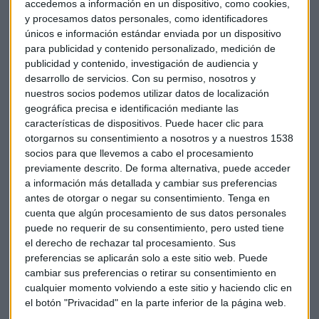
estadounidense debido a que no tiene empresas de
accedemos a información en un dispositivo, como cookies,
tecnología tan grandes aunque sí cayeron títulos como los
y procesamos datos personales, como identificadores
de
ASML
o ligados a centros de datos o a infraestructuras
únicos e información estándar enviada por un dispositivo
para publicidad y contenido personalizado, medición de
como
Siemens Energy.
publicidad y contenido, investigación de audiencia y
desarrollo de servicios.
Con su permiso, nosotros y
Por otra parte, el Senado de Estados Unidos ha confirmado
nuestros socios podemos utilizar datos de localización
a
Scott Bessent
como secretario del Tesoro que está
geográfica precisa e identificación mediante las
presionando para que se implementen nuevos aranceles
características de dispositivos. Puede hacer clic para
universales, comenzando en 2.5% y aumentando
otorgarnos su consentimiento a nosotros y a nuestros 1538
gradualmente, según Financial Times.
socios para que llevemos a cabo el procesamiento
previamente descrito. De forma alternativa, puede acceder
Las primeras
referencias macroeconómicas
del martes
a información más detallada y cambiar sus preferencias
llegarán desde Francia donde se publica el índice de
antes de otorgar o negar su consentimiento.
Tenga en
cuenta que algún procesamiento de sus datos personales
confianza de los consumidores de enero. Minutos después,
puede no requerir de su consentimiento, pero usted tiene
en España se conocerá la Encuesta de Población Activa del
el derecho de rechazar tal procesamiento. Sus
cuarto trimestre. En Alemania, hay emisión de deuda a 2
preferencias se aplicarán solo a este sitio web. Puede
años.
cambiar sus preferencias o retirar su consentimiento en
cualquier momento volviendo a este sitio y haciendo clic en
En Estados Unidos se publican los pedidos de bienes
el botón "Privacidad" en la parte inferior de la página web.
duraderos de diciembre, el índice de precios de la vivienda y