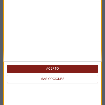
ACEPTO
MÁS OPCIONES
Elige los boletines a los que suscribirte
*
Apertura
La Magia de la Publicidad