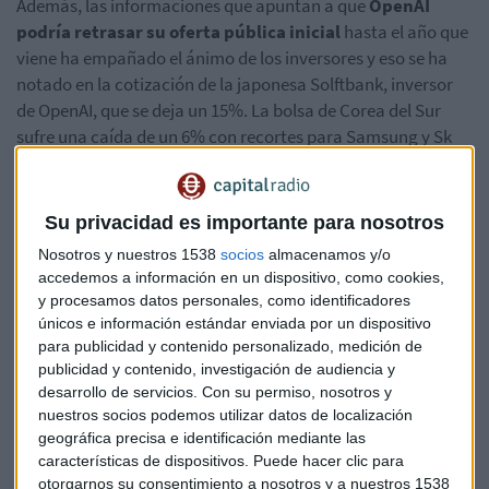
Además, las informaciones que apuntan a que
OpenAI
podría retrasar su oferta pública inicial
hasta el año que
viene ha empañado el ánimo de los inversores y eso se ha
notado en la cotización de la japonesa Solftbank, inversor
de OpenAI, que se deja un 15%. La bolsa de Corea del Sur
sufre una caída de un 6% con recortes para Samsung y Sk
Hynix de un 10%. Las dos empresas podrían anunciar
inversiones multimillonarias el próximo lunes.
Su privacidad es importante para nosotros
La bajada de los precios del petróleo no mejora el ánimo de
Nosotros y nuestros 1538
socios
almacenamos y/o
los inversores. El crudo Brent cae y cotiza por debajo de los
accedemos a información en un dispositivo, como cookies,
74 dólares el barril tras haber subido el jueves cuando un
y procesamos datos personales, como identificadores
proyectil impactó en un buque en el estrecho de Ormuz y
únicos e información estándar enviada por un dispositivo
reactivó la preocupación por la seguridad de la navegación
para publicidad y contenido personalizado, medición de
en esta vía.
publicidad y contenido, investigación de audiencia y
desarrollo de servicios.
Con su permiso, nosotros y
Los inversores siguen pendientes de los próximos
nuestros socios podemos utilizar datos de localización
geográfica precisa e identificación mediante las
movimientos de la Reserva Federal después de conocerse el
características de dispositivos. Puede hacer clic para
dato de inflación en Estados Unidos, el PCE index, que volvió
otorgarnos su consentimiento a nosotros y a nuestros 1538