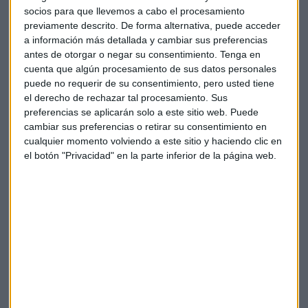
a repuntar en mayo, superando el 4% por primera vez en
socios para que llevemos a cabo el procesamiento
tres años debido al impacto del conflicto en Oriente
previamente descrito. De forma alternativa, puede acceder
Próximo sobre los precios de la energía. Este dato mantiene
a información más detallada y cambiar sus preferencias
abierta la posibilidad de que la Reserva Federal aumente los
antes de otorgar o negar su consentimiento.
Tenga en
tipos de interés en lo que queda de año.
cuenta que algún procesamiento de sus datos personales
puede no requerir de su consentimiento, pero usted tiene
Protagonistas empresariales
el derecho de rechazar tal procesamiento. Sus
preferencias se aplicarán solo a este sitio web. Puede
El grupo químico y farmacéutico alemán
Bayer
ha
cambiar sus preferencias o retirar su consentimiento en
conseguido una gran victoria legal en Estados Unidos que
cualquier momento volviendo a este sitio y haciendo clic en
el botón "Privacidad" en la parte inferior de la página web.
puede frenar miles de demandas que acusan a su herbicida
Roundup de causar cáncer.
Con una votación de 7 a 2, el Tribunal Supremo
estadounidense sentencia que no hace falta etiquetar el
glifosato con advertencia por cancerígeno. Ha anulado la
indemnización de 1,25 millones de dólares a John Durnell un
enfermo de cáncer por su supuesta exposición a ese
herbicida.