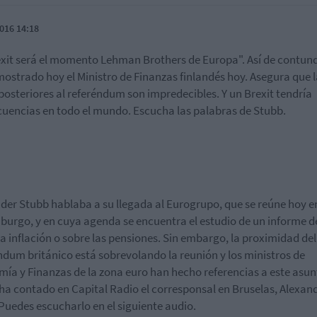
016 14:18
exit será el momento Lehman Brothers de Europa". Así de contun
mostrado hoy el Ministro de Finanzas finlandés hoy. Asegura que l
posteriores al referéndum son impredecibles. Y un Brexit tendría
uencias en todo el mundo. Escucha las palabras de Stubb.
der Stubb hablaba a su llegada al Eurogrupo, que se reúne hoy e
urgo, y en cuya agenda se encuentra el estudio de un informe d
la inflación o sobre las pensiones. Sin embargo, la proximidad del
ndum británico está sobrevolando la reunión y los ministros de
ía y Finanzas de la zona euro han hecho referencias a este asunt
 ha contado en Capital Radio el corresponsal en Bruselas, Alexan
Puedes escucharlo en el siguiente audio.