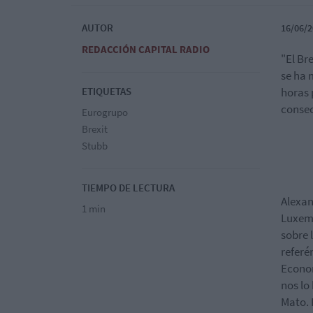
AUTOR
16/06/2
REDACCIÓN CAPITAL RADIO
"El Br
se ha 
ETIQUETAS
horas 
consec
Eurogrupo
Brexit
Stubb
TIEMPO DE LECTURA
Alexan
1 min
Luxemb
sobre 
referé
Econom
nos lo
Mato. 