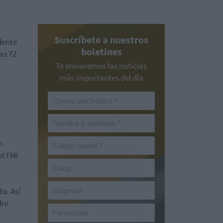
Suscríbete a nuestros
dente
boletines
as 72
Te enviaremos las noticias
más importantes del día
n
el FMI
o. Así
dre