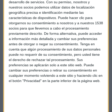
desarrollo de servicios.
Con su permiso, nosotros y
Puedes escuchar el consultorio completo aquí:
nuestros socios podemos utilizar datos de localización
*Lo sentimos pero el audio ha sido eliminado
geográfica precisa e identificación mediante las
características de dispositivos. Puede hacer clic para
otorgarnos su consentimiento a nosotros y a nuestros 1538
socios para que llevemos a cabo el procesamiento
previamente descrito. De forma alternativa, puede acceder
El Minuto de Oro es para Enagás y Red Eléctrica:
a información más detallada y cambiar sus preferencias
*Lo sentimos pero el audio ha sido eliminado
antes de otorgar o negar su consentimiento.
Tenga en
cuenta que algún procesamiento de sus datos personales
puede no requerir de su consentimiento, pero usted tiene
el derecho de rechazar tal procesamiento. Sus
preferencias se aplicarán solo a este sitio web. Puede
cambiar sus preferencias o retirar su consentimiento en
cualquier momento volviendo a este sitio y haciendo clic en
el botón "Privacidad" en la parte inferior de la página web.
Suscríbete a nuestros boletines
Te enviaremos las noticias más importantes del día