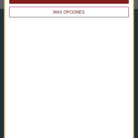
MÁS OPCIONES
Capital Radio
Noticias
Eventos
Consultorios
Programas y podcasts
Contacto & Legal
Contacto