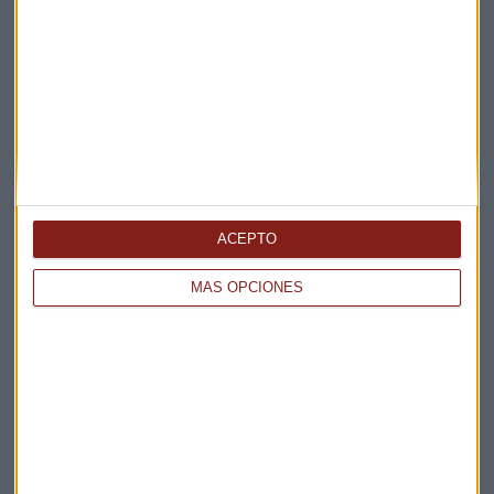
Elige los boletines a los que suscribirte
*
Apertura
La Magia de la Publicidad
Claves ESG
Acepto la
política de privacidad
. *
ACEPTO
¡Suscribirme!
MÁS OPCIONES
EN DIRECTO
@CAPITALRADIOB