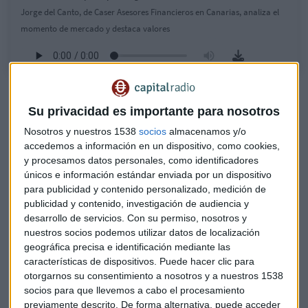
Jorge del Canto, de Caser Asesores Financieros en Canarias, analiza el
momento de mercado y destaca valores
Valores protagonistas
Su privacidad es importante para nosotros
BBVA
encabeza las alzas llevándose un 4,57%. Le sigue
Nosotros y nuestros 1538
socios
almacenamos y/o
Acciona
, que se anota un 4,10% y
Grifols
gana un 3,71%.
accedemos a información en un dispositivo, como cookies,
Del lado contrario cede
Repsol
con un descenso del 1,90%,
y procesamos datos personales, como identificadores
Redeia
cae un 0,45% y
Acerinox
cae un 0,10%.
únicos e información estándar enviada por un dispositivo
para publicidad y contenido personalizado, medición de
El foco puesto en la gran banca
publicidad y contenido, investigación de audiencia y
desarrollo de servicios.
Con su permiso, nosotros y
española
nuestros socios podemos utilizar datos de localización
Los oyentes de esta jornada han puesto especial atención
geográfica precisa e identificación mediante las
características de dispositivos. Puede hacer clic para
con sus cuestiones al sector bancario.
BBVA
,
Bakinter
y
otorgarnos su consentimiento a nosotros y a nuestros 1538
Santander
han sido algunos de los valores sobre los que
socios para que llevemos a cabo el procesamiento
han preguntado más. Del Canto nos ha proporcionado el
previamente descrito. De forma alternativa, puede acceder