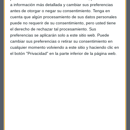
nivel clave para hacer caja en BBVA y también se ha
a información más detallada y cambiar sus preferencias
pronunciaso sobre si es el momento de vender Bankinter.
antes de otorgar o negar su consentimiento.
Tenga en
cuenta que algún procesamiento de sus datos personales
puede no requerir de su consentimiento, pero usted tiene
el derecho de rechazar tal procesamiento. Sus
preferencias se aplicarán solo a este sitio web. Puede
cambiar sus preferencias o retirar su consentimiento en
cualquier momento volviendo a este sitio y haciendo clic en
el botón "Privacidad" en la parte inferior de la página web.
Ortega: "Prefiero quitarme Santander y
mantener Telefónica"
Gerardo Ortega, responsable de gerardoortega.es y
colaborador de CMC Markets, destaca las claves del
mercado financiero.
Capital Radio
/ 2024-04-24