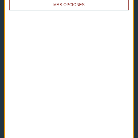
MÁS OPCIONES
Capital Radio
Noticias
Eventos
Consultorios
Programas y podcasts
Contacto & Legal
Contacto