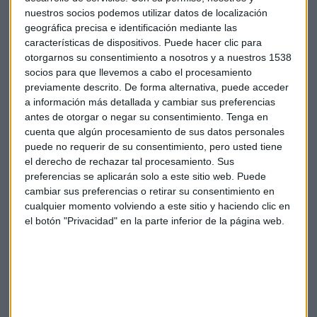
principales plazas europeas, que en la sesión de hoy han
nuestros socios podemos utilizar datos de localización
esquivado el miedo por los malos datos de China: Francfort
geográfica precisa e identificación mediante las
ha cedido un 0,04%, París ha subido un 0,02% y Londres un
características de dispositivos. Puede hacer clic para
0,46%.
otorgarnos su consentimiento a nosotros y a nuestros 1538
socios para que llevemos a cabo el procesamiento
Economía
Inditex
Ibex35
IAG
Finanzas
previamente descrito. De forma alternativa, puede acceder
a información más detallada y cambiar sus preferencias
antes de otorgar o negar su consentimiento.
Tenga en
Reyes magos
Carbón
Arcerlormittal
cuenta que algún procesamiento de sus datos personales
puede no requerir de su consentimiento, pero usted tiene
el derecho de rechazar tal procesamiento. Sus
preferencias se aplicarán solo a este sitio web. Puede
cambiar sus preferencias o retirar su consentimiento en
cualquier momento volviendo a este sitio y haciendo clic en
el botón "Privacidad" en la parte inferior de la página web.
Suscríbete a nuestros boletines
Te enviaremos las noticias más importantes del día