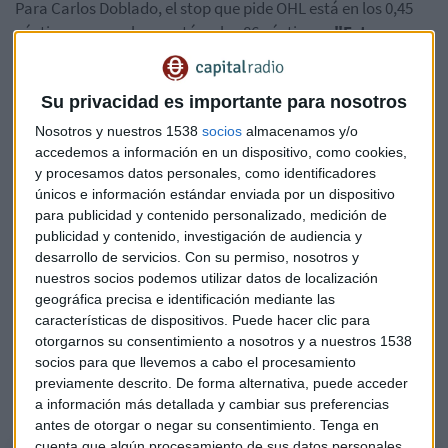
Para Carlos Doblado, el stop que pide OHL está en los 0,45
céntimos, pero ahora está en los 86 céntimos.
"Estamos
diciendo de arriesgar un 50%
en un título que no tiene las
características que le gustan a Warren Buffet; no es una
Su privacidad es importante para nosotros
joya a la que puedas permitirle caer un 50%", explica.
Nosotros y nuestros 1538
socios
almacenamos y/o
A la tercera va la vencida... y la más rentable: Villar Mir
accedemos a información en un dispositivo, como cookies,
gana 81 millones con los Amodio y OHL
y procesamos datos personales, como identificadores
únicos e información estándar enviada por un dispositivo
De hecho, considera que OHL es una castaña pero que
para publicidad y contenido personalizado, medición de
publicidad y contenido, investigación de audiencia y
"puede hacerlo de maravilla" y que "está poniendo sobre la
desarrollo de servicios.
Con su permiso, nosotros y
mesa cosas que pueden empezar a indicar que está
nuestros socios podemos utilizar datos de localización
mejorando".
geográfica precisa e identificación mediante las
características de dispositivos. Puede hacer clic para
Según Doblado, el aspecto técnico de OHL mejoraría si
otorgarnos su consentimiento a nosotros y a nuestros 1538
supera los 1,6 euros por acción, y el analista cree que eso es
socios para que llevemos a cabo el procesamiento
factible "a pesar de ser una castaña". Sin embargo, para eso
previamente descrito. De forma alternativa, puede acceder
tendría que "subir un 200% desde el mínimo"
.
a información más detallada y cambiar sus preferencias
antes de otorgar o negar su consentimiento.
Tenga en
cuenta que algún procesamiento de sus datos personales