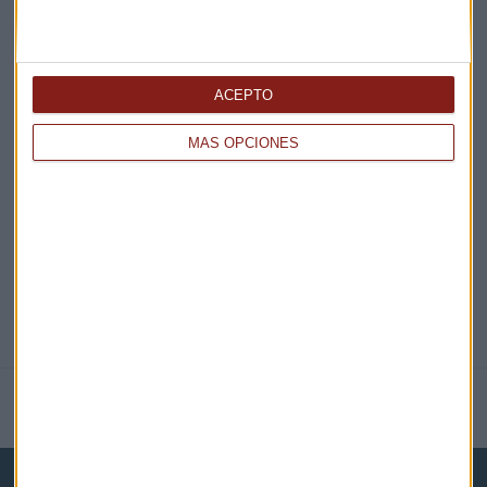
¡Suscribirme!
ACEPTO
EN DIRECTO
MÁS OPCIONES
@CAPITALRADIOB
NOTICIAS RELACIONADAS