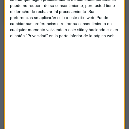
OHL es "una castaña" pero "puede hacerlo de maravilla"
puede no requerir de su consentimiento, pero usted tiene
el derecho de rechazar tal procesamiento. Sus
preferencias se aplicarán solo a este sitio web. Puede
cambiar sus preferencias o retirar su consentimiento en
cualquier momento volviendo a este sitio y haciendo clic en
Telefónica: ¿subirá un 20%?
el botón "Privacidad" en la parte inferior de la página web.
Uno de los oyentes pregunta si Telefónica ha hecho un doble
suelo. El experto recuerda que no basta con bajar al soporte
y apoyarse en él en dos ocasiones para hacer un doble suelo.
"Para que sea doble suelo tiene que superar los máximos del
rebote entre abril y mayo", explica.
Para este caso concreto, Telefónica debería superar los 4,50
para haber confirmado un doble suelo, según el experto.
"Creo que lo puede hacer; si rompemos los máximos del
rebote es probable que la bolsa americana suba un 10% y
un valor como Telefónica te puede hacer un 20%,
porque siempre hay un valor que se va de madre
".