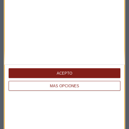
ACEPTO
MÁS OPCIONES
Elige los boletines a los que suscribirte
*
Apertura
La Magia de la Publicidad
Claves ESG