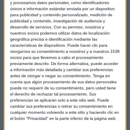
financiera global. Cuatro días antes había marcado un
y procesamos datos personales, como identificadores
6,22% negativo. Unos meses antes, el 21 y 22 de enero
únicos e información estándar enviada por un dispositivo
encadenaba dos jornadas con cesiones del 4,30%.
para publicidad y contenido personalizado, medición de
publicidad y contenido, investigación de audiencia y
desarrollo de servicios.
Con su permiso, nosotros y
El
ataque terrorista del 11-S
, que provocaba el cierre de
nuestros socios podemos utilizar datos de localización
Wall Street, también tenía su impacto en el Ibex 35 con
geográfica precisa e identificación mediante las
caídas del 5,20%.
características de dispositivos. Puede hacer clic para
otorgarnos su consentimiento a nosotros y a nuestros 1538
Si hemos comentado la crisis financiera, el Covid o la salida
socios para que llevemos a cabo el procesamiento
de Reino Unido de la UE, no podemos obviar los batacazos
previamente descrito. De forma alternativa, puede acceder
que provocaba
la crisis de deuda soberana europea
en el
a información más detallada y cambiar sus preferencias
mercado español. El 8 de agosto de 2011 se cerraba la sesión
antes de otorgar o negar su consentimiento.
Tenga en
cuenta que algún procesamiento de sus datos personales
con pérdidas del 4,63%; el día 9, del 4,09%, y el 11 de agosto,
puede no requerir de su consentimiento, pero usted tiene
del 4,72%. Eso sin tener en cuenta las sesiones de mayo de
el derecho de rechazar tal procesamiento. Sus
2010, cuando se acumulaba un 12% de descensos en apenas
preferencias se aplicarán solo a este sitio web. Puede
tres sesiones por esa misma razón.
cambiar sus preferencias o retirar su consentimiento en
cualquier momento volviendo a este sitio y haciendo clic en
el botón "Privacidad" en la parte inferior de la página web.