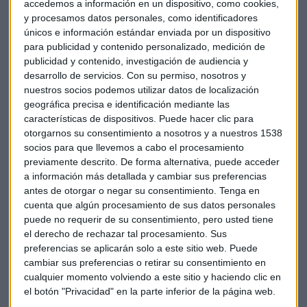
El Gobierno italiano ha vendido el 12,5% del capital de
accedemos a información en un dispositivo, como cookies,
Monte dei Paschi di Siena (-2,5%)
y se ha embolsado 650
y procesamos datos personales, como identificadores
únicos e información estándar enviada por un dispositivo
millones de euros. La venta se ha hecho a través de un
para publicidad y contenido personalizado, medición de
consorcio de bancos entre inversores cualificados y se ha
publicidad y contenido, investigación de audiencia y
colocado a 4,15 euros por acción, que supone un descuento
desarrollo de servicios.
Con su permiso, nosotros y
del 2,5% respecto al precio de cierre de ayer.
nuestros socios podemos utilizar datos de localización
geográfica precisa e identificación mediante las
Como parte de la operación, el Gobierno "se compromete a
características de dispositivos. Puede hacer clic para
no vender más acciones del banco en el mercado por un
otorgarnos su consentimiento a nosotros y a nuestros 1538
período de 90 días". Todavía tienen un 26,7% del capital del
socios para que llevemos a cabo el procesamiento
banco.
previamente descrito. De forma alternativa, puede acceder
a información más detallada y cambiar sus preferencias
antes de otorgar o negar su consentimiento.
Tenga en
Guerra de OPAs en el sector papelero. International
cuenta que algún procesamiento de sus datos personales
Paper
, que cotiza en la bolsa de Nueva York, quiere hacerse
puede no requerir de su consentimiento, pero usted tiene
con la firma británica de papel y embalaje
DS Smith (+7%)
el derecho de rechazar tal procesamiento. Sus
por unos 7.200 millones de dólares.
preferencias se aplicarán solo a este sitio web. Puede
cambiar sus preferencias o retirar su consentimiento en
Según la propuesta, los accionistas de DS Smith recibirían
cualquier momento volviendo a este sitio y haciendo clic en
0,1285 acciones de International Paper por cada acción que
el botón "Privacidad" en la parte inferior de la página web.
posean de DS Smith. Este canje valora las acciones de DS