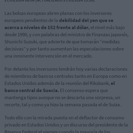
27/03/2024 08:08 (ACTUALIZADO 27/03/2024 13:24)
Las bolsas europeas abren planas con los inversores
europeos pendientes de la
debilidad del yen que se
acerca a niveles de 152 frente al dólar,
el nivel más bajo
desde 1990, y con palabras del ministro de Finanzas japonés,
Shunichi Suzuki, que advierte de que tomarán “medidas
decisivas” y por tanto aumentan las especulaciones sobre
una inminente intervención en el mercado.
Por delante los inversores tendrán hoy varias declaraciones
de miembros de bancos centrales tanto en Europa como en
Estados Unidos además de la reunión del Riksbank,
el
banco central de Suecia.
El consenso espera que
mantenga tipos aunque no se descarta una sorpresa, un
recorte, tal y como ya hizo la semana pasada el de Suiza.
Todo ello con la mirada puesta en el deflactor de consumo
privado en Estados Unidos y un discurso del presidente de la
Reserva Federal el viernes cuando la mayoría de los