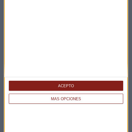
ACEPTO
MÁS OPCIONES
Elige los boletines a los que suscribirte
*
Apertura
La Magia de la Publicidad