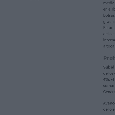
media 
en el 
bolsas
gracia
Estado
de lo 
intern
a toca
Prot
Subid
de los
4%. El
suman 
Généra
Avanc
de lo 