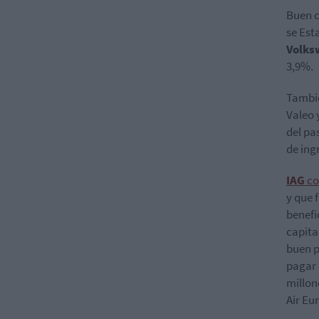
Buen c
se Est
Volks
3,9%.
Tambié
Valeo 
del pa
de ing
IAG
co
y que 
benefi
capital
buen p
pagar 
millon
Air Eu