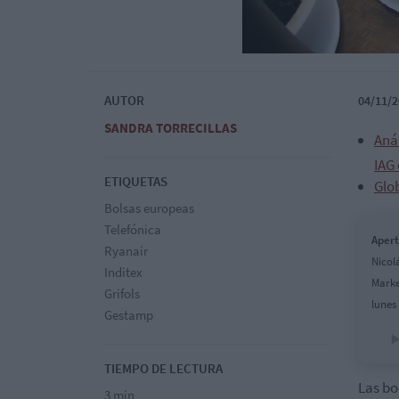
AUTOR
04/11/2
SANDRA TORRECILLAS
Anál
IAG
ETIQUETAS
Glo
Bolsas europeas
Telefónica
Apert
Ryanair
Nicol
Inditex
Marke
Grifols
lunes
Gestamp
TIEMPO DE LECTURA
Las bo
3 min