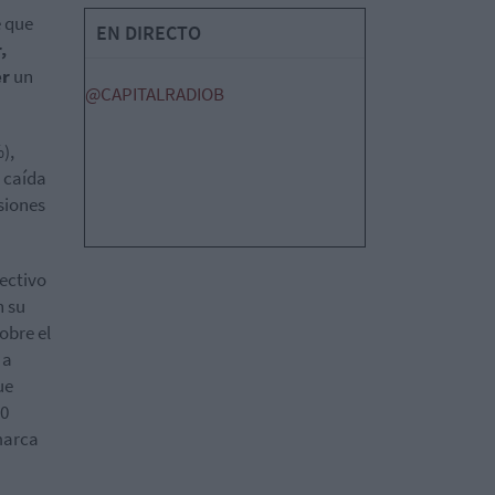
e que
EN DIRECTO
,
er
un
@CAPITALRADIOB
),
e caída
siones
ectivo
n su
obre el
 a
ue
40
 marca