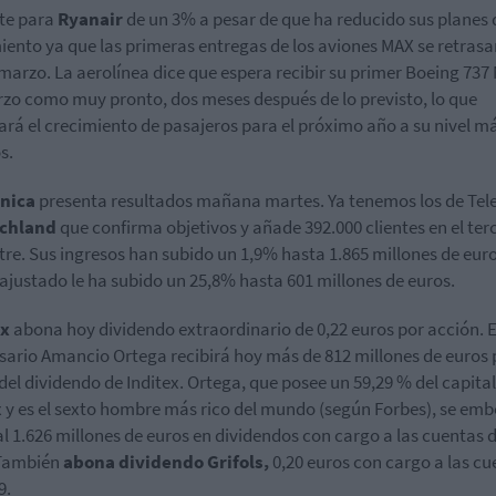
te para
Ryanair
de un 3% a pesar de que ha reducido sus planes 
iento ya que las primeras entregas de los aviones MAX se retras
marzo. La aerolínea dice que espera recibir su primer Boeing 737
zo como muy pronto, dos meses después de lo previsto, lo que
rá el crecimiento de pasajeros para el próximo año a su nivel m
s.
ónica
presenta resultados mañana martes. Ya tenemos los de Tel
chland
que confirma objetivos y añade 392.000 clientes en el ter
tre. Sus ingresos han subido un 1,9% hasta 1.865 millones de euro
ajustado le ha subido un 25,8% hasta 601 millones de euros.
ex
abona hoy dividendo extraordinario de 0,22 euros por acción.
E
ario Amancio Ortega recibirá hoy más de 812 millones de euros p
del dividendo de Inditex. Ortega, que posee un 59,29 % del capital
x y es el sexto hombre más rico del mundo (según Forbes), se emb
al 1.626 millones de euros en dividendos con cargo a las cuentas 
 También
abona dividendo Grifols,
0,20 euros con cargo a las c
9.