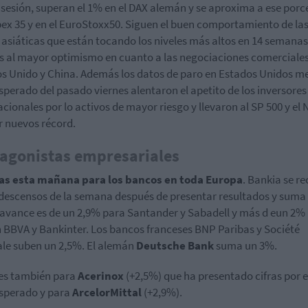
sesión, superan el 1% en el DAX alemán y se aproxima a ese porc
Ibex 35 y en el EuroStoxx50. Siguen el buen comportamiento de la
 asiáticas que están tocando los niveles más altos en 14 semanas
s al mayor optimismo en cuanto a las negociaciones comerciales
s Unido y China. Además los datos de paro en Estados Unidos m
esperado del pasado viernes alentaron el apetito de los inversores
acionales por lo activos de mayor riesgo y llevaron al SP 500 y el
r nuevos récord.
agonistas empresariales
as esta mañana para los bancos en toda Europa
. Bankia se r
 descensos de la semana después de presentar resultados y suma
 avance es de un 2,9% para Santander y Sabadell y más d eun 2%
BBVA y Bankinter. Los bancos franceses BNP Paribas y Société
le suben un 2,5%. El alemán
Deutsche Bank
suma un 3%.
es también para
Acerinox
(+2,5%) que ha presentado cifras por
esperado y para
ArcelorMittal
(+2,9%).