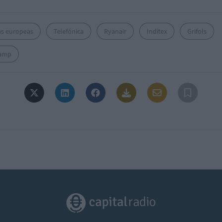
as europeas
Telefónica
Ryanair
Inditex
Grifols
amp