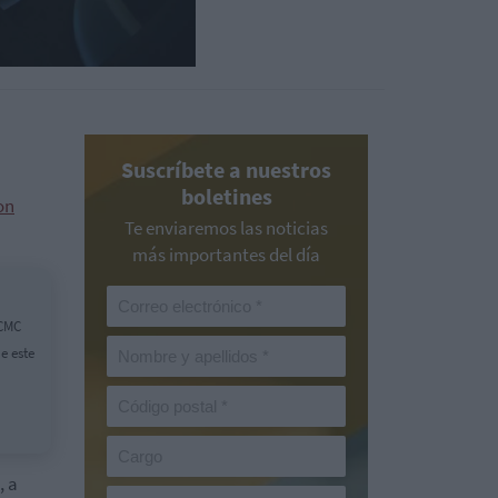
Suscríbete a nuestros
boletines
on
Te enviaremos las noticias
más importantes del día
 CMC
e este
, a