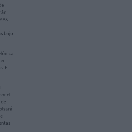
de
arán
 MAX
ás bajo
efónica
cer
s. El
l
or el
 de
olsará
de
uentas