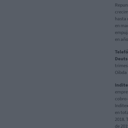
Repun
crecim
hasta 
en mar
empuja
en año
Telef
Deuts
trimes
Oibda 
Indit
empres
cobro 
Indite
en tot
2018.
de 201