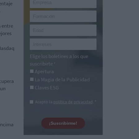
entaje
s
 entre
ejores
 Nasdaq
Elige los boletines a los que
suscribirte
*
Apertura
La Magia de la Publicidad
ecupera
Claves ESG
 un
Acepto la
política de privacidad
. *
¡Suscribirme!
 encima