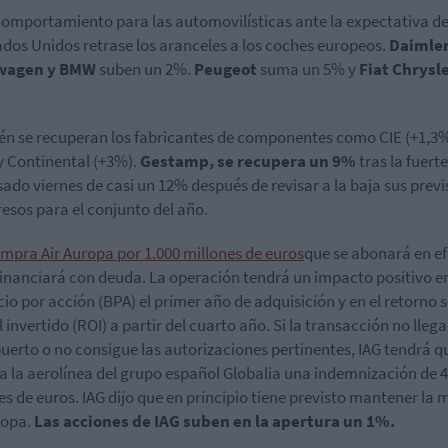
omportamiento para las automovilísticas ante la expectativa d
ados Unidos retrase los aranceles a los coches europeos.
Daimler
wagen y BMW
suben un 2%.
Peugeot
suma un 5% y
Fiat Chrysl
n se recuperan los fabricantes de componentes como CIE (+1,3%
y Continental (+3%).
Gestamp, se recupera un 9%
tras la fuert
sado viernes de casi un 12% después de revisar a la baja sus previ
resos para el conjunto del año.
mpra Air Auropa por 1.000 millones de euros
que se abonará en ef
financiará con deuda. La operación tendrá un impacto positivo e
cio por acción (BPA) el primer año de adquisición y en el retorno s
 invertido (ROI) a partir del cuarto año. Si la transacción no llega
uerto o no consigue las autorizaciones pertinentes, IAG tendrá q
a la aerolínea del grupo español Globalia una indemnización de 
es de euros. IAG dijo que en principio tiene previsto mantener la
ropa.
Las acciones de IAG suben en la apertura un 1%.