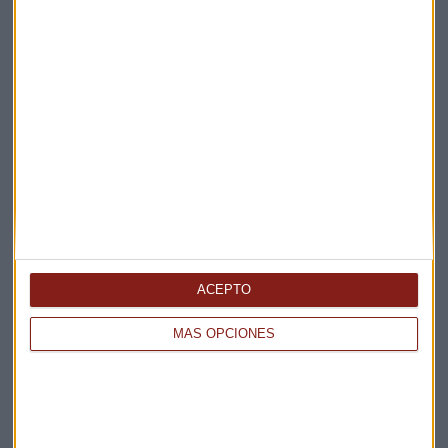
ACEPTO
MÁS OPCIONES
Elige los boletines a los que suscribirte
*
Apertura
La Magia de la Publicidad