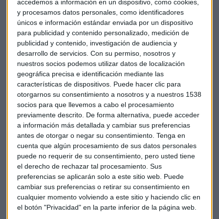
accedemos a información en un dispositivo, como cookies,
varios vencimientos y también emite deuda Francia y
y procesamos datos personales, como identificadores
Alemania. En la zona euro, se conocerán datos de ventas al
únicos e información estándar enviada por un dispositivo
por menor de julio y desde Estados Unidos llegarán las
para publicidad y contenido personalizado, medición de
peticiones de subsidio por desempleo, balanza comercial de
publicidad y contenido, investigación de audiencia y
julio además del índice ISM del sector servicios.
desarrollo de servicios.
Con su permiso, nosotros y
nuestros socios podemos utilizar datos de localización
Protagonistas empresariales
geográfica precisa e identificación mediante las
características de dispositivos. Puede hacer clic para
Dentro del Ibex 35, los protagonistas son en la apertura los
otorgarnos su consentimiento a nosotros y a nuestros 1538
bancos
. BBVA y Bankia suben un 3,6% y más de un 3%
socios para que llevemos a cabo el procesamiento
avanzan Sabadell y Santander. Además, la aerolínea IAG
previamente descrito. De forma alternativa, puede acceder
repunta un 4%.
a información más detallada y cambiar sus preferencias
antes de otorgar o negar su consentimiento.
Tenga en
cuenta que algún procesamiento de sus datos personales
La británica GlaxoSmithKline y la frances Sanofi
acaban
puede no requerir de su consentimiento, pero usted tiene
de lanzar el primer ensayo en humanos de su vacuna Covid-
el derecho de rechazar tal procesamiento. Sus
19 basada en proteínas. Su vacuna entra en un ensayo
preferencias se aplicarán solo a este sitio web. Puede
clínico de fase 1/2 en 440 pacientes en los Estados Unidos y
cambiar sus preferencias o retirar su consentimiento en
esperan la aprobación regulatoria en la primera mitad del
cualquier momento volviendo a este sitio y haciendo clic en
año que viene.
el botón "Privacidad" en la parte inferior de la página web.