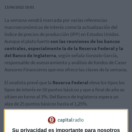
13/06/2022 10:01
La semana vendrá marcada por varias referencias
macroeconómicas de interés como la actualización del
índice de precios de producción (IPP) en Estados Unidos.
Aunque el plato fuerte
son las reuniones de los bancos
centrales, especialmente la de la Reserva Federal y la
del Banco de Inglaterra
, según señala Gonzalo García,
responsable de asesoramiento y análisis de fondos de Caser
Asesores Financieros que nos ofrece las claves de la semana.
El analista prevé que la
Reserva Federal
eleve los tipos los
tipos de interés en 50 puntos básicos y que a final de año se
sitúen en torno al 3%. Del Banco de Inglaterra espera un
alza de 25 puntos básicos hasta el 1,25%.
Escucha el análisis completo con Luis Vicente Muñoz en
Capital, La Bolsa y la Vida:
Su privacidad es importante para nosotros