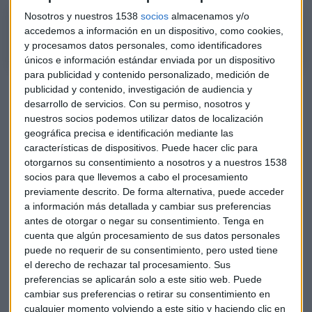
Nosotros y nuestros 1538
socios
almacenamos y/o
Claves de la semana con Caser Asesores Financieros
accedemos a información en un dispositivo, como cookies,
y procesamos datos personales, como identificadores
únicos e información estándar enviada por un dispositivo
para publicidad y contenido personalizado, medición de
Claves de la semana con Caser Asesores Financieros
publicidad y contenido, investigación de audiencia y
desarrollo de servicios.
Con su permiso, nosotros y
Debilidad tras el discurso de Lagarde
nuestros socios podemos utilizar datos de localización
geográfica precisa e identificación mediante las
La semana pasada los mercados sufrieron caídas abultadas
características de dispositivos. Puede hacer clic para
causadas por el discurso de la presidenta del Banco Central
otorgarnos su consentimiento a nosotros y a nuestros 1538
Europeo,
Christine Lagarde
que anunció una subida de
socios para que llevemos a cabo el procesamiento
previamente descrito. De forma alternativa, puede acceder
tipos en julio y el fin del programa de compra de deuda
a información más detallada y cambiar sus preferencias
pública, y por el dato de
inflación de Estados Unidos
que
antes de otorgar o negar su consentimiento.
Tenga en
se disparó hasta el 8,6%.
cuenta que algún procesamiento de sus datos personales
puede no requerir de su consentimiento, pero usted tiene
Comenzamos la semana a la espera de que la economía no
el derecho de rechazar tal procesamiento. Sus
se deteriore, apunta el responsable de asesoramiento y
preferencias se aplicarán solo a este sitio web. Puede
análisis de fondos de Caser Asesores Financieros y habrá
cambiar sus preferencias o retirar su consentimiento en
que vigilar el índice de confianza ZEW en Alemania y en la
cualquier momento volviendo a este sitio y haciendo clic en