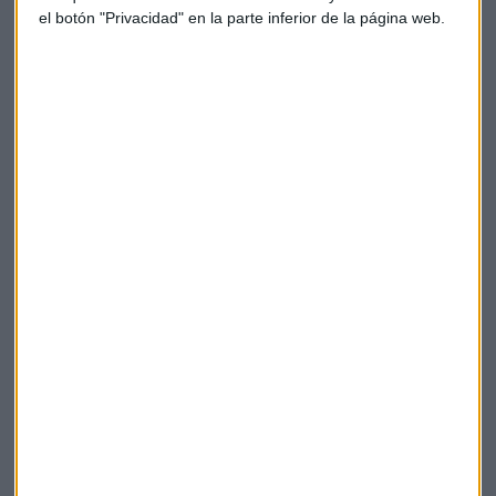
el botón "Privacidad" en la parte inferior de la página web.
eurozona.
Atención en China donde se publican datos de producción
industrial y en Estados Unidos la actualización del índice de
precios de producción (IPP)
Caser asesores financieros
Gonzalo García
Bancos centrales
Suscríbete a nuestros boletines
Te enviaremos las noticias más importantes del día