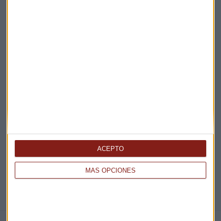
Claves ESG
Acepto la
política de privacidad
. *
¡Suscribirme!
EN DIRECTO
@CAPITALRADIOB
ACEPTO
MÁS OPCIONES