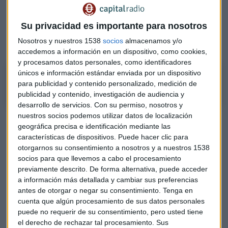
Europeo (BCE)
y del
Banco de Inglaterra
, "que subirán
ambos, al igual que la reserva federal, 50 puntos básicos".
Su privacidad es importante para nosotros
De hecho, las previsiones de García apuntan a que los tipos
Nosotros y nuestros 1538
socios
almacenamos y/o
del
BCE
lleguen al
3%
de cara a al primer semestre
2023
.
accedemos a información en un dispositivo, como cookies,
y procesamos datos personales, como identificadores
únicos e información estándar enviada por un dispositivo
Claves de la semana con Caser Asesores Financieros
para publicidad y contenido personalizado, medición de
publicidad y contenido, investigación de audiencia y
desarrollo de servicios.
Con su permiso, nosotros y
nuestros socios podemos utilizar datos de localización
"Semana cargadita"
geográfica precisa e identificación mediante las
características de dispositivos. Puede hacer clic para
Salvando estas citas, el martes se conocerán los datos del
otorgarnos su consentimiento a nosotros y a nuestros 1538
IPC
en
Estados Unido
s y las encuestas
ZEW
en
Alemania
y
socios para que llevemos a cabo el procesamiento
la
Eurozona
. El miércoles se publicará la produccion
previamente descrito. De forma alternativa, puede acceder
industrial en la eurozona, y el jueves habrá ventas
a información más detallada y cambiar sus preferencias
minoristas en
China
, datos de la
Fed en Filadelfia
y cifras
antes de otorgar o negar su consentimiento.
Tenga en
de producción industrial en
Estados Unidos
, con lo cual,
cuenta que algún procesamiento de sus datos personales
concluye
Gonzalo García
: "semana bien cargada".
puede no requerir de su consentimiento, pero usted tiene
el derecho de rechazar tal procesamiento. Sus