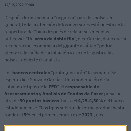
12/12/2022 09:40
Después de una semana "negativa" para las bolsas en
general, toda la atención de los inversores está puesta en la
reapertura de China después de relajar sus medidas
anticovid. "Un
arma de doble filo
", dice García, dado que la
recuperación económica del gigante asiático "podría
afectar a la caída de la inflación y eso no le gusta a las
bolsas", advierte el analista.
Los
bancos centrales
"protagonizarán" la semana. Se
espera, dice Gonzalo García: "Una moderación de las
subidas de tipos de la
FED
". El
responsable de
Asesoramiento y Análisis de Fondos de Caser
prevé un
alza de
50 puntos básicos
, hasta el
4,25-4,50%
del banco
estadounidense. "Los tipos subirán de forma gradual hasta
rondar el
5%
en el primer semestre de
2023
", dice.
Por otro lado, el jueves será el turno del
Banco Central