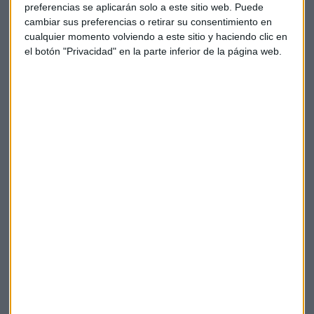
preferencias se aplicarán solo a este sitio web. Puede
cambiar sus preferencias o retirar su consentimiento en
cualquier momento volviendo a este sitio y haciendo clic en
el botón "Privacidad" en la parte inferior de la página web.
Las bolsas europeas, a la baja pendientes de
los bancos centrales
Los futuros apuntan a una apertura con recortes en
torno a un 0,5% mientras esperan la reunión de la
FED, del BCE y del BoE
Capital Radio /
/ 2022-12-12
Caser asesores financieros
Claves de la Semana
China