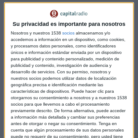
Gonzalo García considera que la publicación de los datos de
inflación
animan al mercado. "Aunque todavía nos
encontramos en niveles muy elevados", reconoce. Mientras
Su privacidad es importante para nosotros
las cifras sigan tan altas, el
BCE
, añade, seguirá en alerta
Nosotros y nuestros 1538
socios
almacenamos y/o
porque
"los deberes no están hechos".
accedemos a información en un dispositivo, como cookies,
y procesamos datos personales, como identificadores
En el lado americano, el acuerdo del
techo de deuda
y los
únicos e información estándar enviada por un dispositivo
datos de empleo
reflejan una economía estadounidense
para publicidad y contenido personalizado, medición de
"sólida". Aun así, en Cases Asesores Financieros dudan,
publicidad y contenido, investigación de audiencia y
según expone Gonzalo García, de que la Fed vaya a bajar los
desarrollo de servicios.
Con su permiso, nosotros y
tipos de interés en su próxima reunión.
nuestros socios podemos utilizar datos de localización
geográfica precisa e identificación mediante las
Por su parte, en la franja asiática, el lunes ha despertado
características de dispositivos. Puede hacer clic para
otorgarnos su consentimiento a nosotros y a nuestros 1538
con los datos de
PMI en China
que han salido "bastante
socios para que llevemos a cabo el procesamiento
bien". Y
Arabia Saudí
ha decidido recortar la producción en
previamente descrito. De forma alternativa, puede acceder
un billón de
barriles
diarios.
a información más detallada y cambiar sus preferencias
antes de otorgar o negar su consentimiento.
Tenga en
En contra a esta última decisión, se encuentran países
cuenta que algún procesamiento de sus datos personales
como
Rusia
, reticentes a cortar la producción porque
"es
puede no requerir de su consentimiento, pero usted tiene