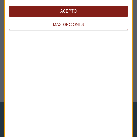
EN DIRECTO
ACEPTO
MÁS OPCIONES
@CAPITALRADIOB
NOTICIAS RELACIONADAS