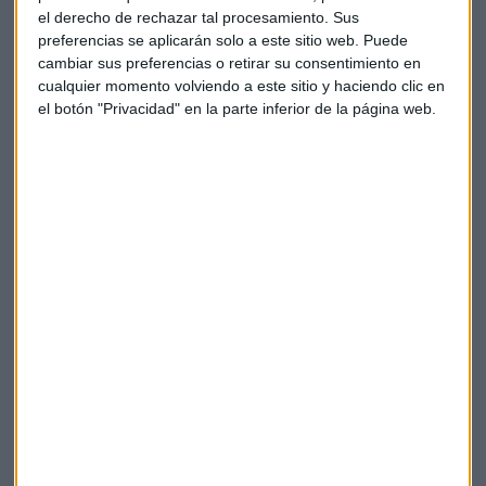
su principal fuente de ingresos".
el derecho de rechazar tal procesamiento. Sus
preferencias se aplicarán solo a este sitio web. Puede
Finalmente, en la
zona Euro
tendremos esta semana el
cambiar sus preferencias o retirar su consentimiento en
Índice Sentix
, el PMI de servicios o la venta de minoristas.
cualquier momento volviendo a este sitio y haciendo clic en
el botón "Privacidad" en la parte inferior de la página web.
Las bolsas europeas abrirán a la baja mientras
sube el precio del petróleo
Arabia Saudí recortará un millón de barriles diarios
adicional de producción de crudo a partir de julio