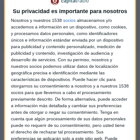
Las claves de la semana con Caser Asesores Financieros
Su privacidad es importante para nosotros
Javier Puerto Martí, responsable de Inversiones de Caser Asesores
Nosotros y nuestros 1538
socios
almacenamos y/o
Financieros nos deja las citas macro más destacadas de esta semana y
accedemos a información en un dispositivo, como cookies,
un recuerdo de cómo fue la anterior.
y procesamos datos personales, como identificadores
únicos e información estándar enviada por un dispositivo
para publicidad y contenido personalizado, medición de
publicidad y contenido, investigación de audiencia y
Resultados empresariales
desarrollo de servicios.
Con su permiso, nosotros y
nuestros socios podemos utilizar datos de localización
Esta semana continuará la presentación de
resultados en
geográfica precisa e identificación mediante las
Estados Unidos
aunque ya más de un 60% de compañías
características de dispositivos. Puede hacer clic para
otorgarnos su consentimiento a nosotros y a nuestros 1538
los han publicado. “Allí sí que han funcionado muy bien”
socios para que llevemos a cabo el procesamiento
asegura Martí. Un 8% más alto de lo que se esperaba de
previamente descrito. De forma alternativa, puede acceder
beneficio neto por acción. Pero en
Europa
“han
a información más detallada y cambiar sus preferencias
defraudado” con unas ventas un 2% más bajas de la
antes de otorgar o negar su consentimiento.
Tenga en
estimación y un 8% más bajas de la estimación en
cuenta que algún procesamiento de sus datos personales
beneficios.
puede no requerir de su consentimiento, pero usted tiene
el derecho de rechazar tal procesamiento. Sus
preferencias se aplicarán solo a este sitio web. Puede