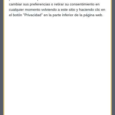
cambiar sus preferencias o retirar su consentimiento en
cualquier momento volviendo a este sitio y haciendo clic en
el botón "Privacidad" en la parte inferior de la página web.
¿Nuestra economía está estancada?
Responde José Carlos Díez
El presidente de LUAFund y profesor de la UAH
analiza los síntomas de freno económico en España,
en la Eurozona y examina la crisis económica de
China.
Capital Radio
/ 2023-11-06
Javier Puerto Martí
Claves
IPC
PMI
IPP