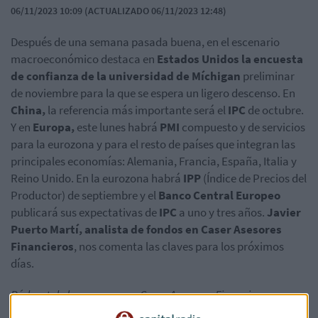
06/11/2023 10:09 (ACTUALIZADO 06/11/2023 12:48)
Después de una semana pasada buena, en el escenario
macroeconómico destaca en
Estados Unidos la encuesta
de confianza de la universidad de Míchigan
preliminar
de noviembre para la que se espera un ligero descenso. En
China,
la referencia más importante será el
IPC
de octubre.
Y en
Europa,
este lunes habrá
PMI
compuesto y de servicios
para la eurozona y para el resto de países que integran las
principales economías: Alemania, Francia, España, Italia y
Reino Unido. En la eurozona habrá
IPP
(Índice de Precios del
Productor) de septiembre y el
Banco Central Europeo
publicará sus expectativas de
IPC
a uno y tres años.
Javier
Puerto Martí, analista de fondos en Caser Asesores
Financieros
, nos comenta las claves para los próximos
días.
Pódcast de la semana con Caser Asesores Financieros: