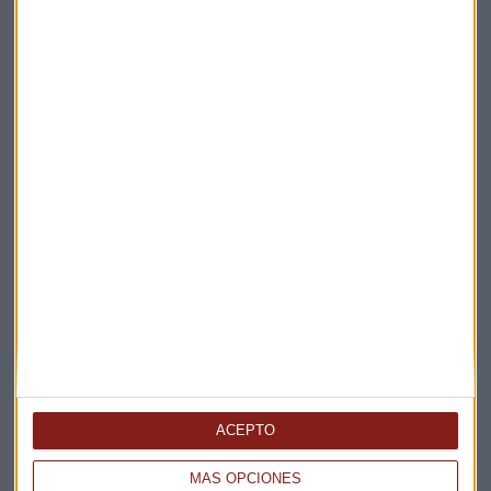
Elige los boletines a los que suscribirte
*
Apertura
La Magia de la Publicidad
Claves ESG
Acepto la
política de privacidad
. *
¡Suscribirme!
EN DIRECTO
@CAPITALRADIOB
ACEPTO
MÁS OPCIONES