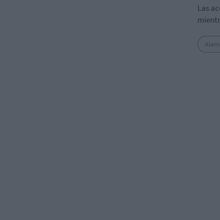
Las ac
mientr
Alem