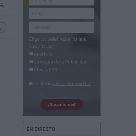
0%
,
g
Elige los boletines a los que
suscribirte
*
Apertura
La Magia de la Publicidad
Claves ESG
Acepto la
política de privacidad
. *
¡Suscribirme!
EN DIRECTO