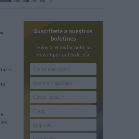
Suscríbete a nuestros
us
boletines
Te enviaremos las noticias
más importantes del día
ta los
618
 el
para