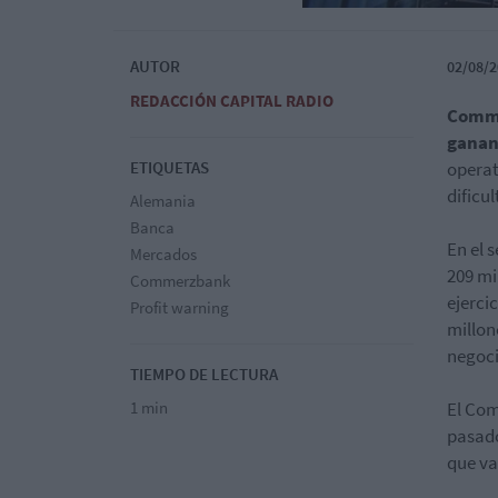
AUTOR
02/08/2
REDACCIÓN CAPITAL RADIO
Comm
ganan
ETIQUETAS
operat
dificu
Alemania
Banca
En el 
Mercados
209 mi
Commerzbank
ejerci
Profit warning
millon
negoci
TIEMPO DE LECTURA
1 min
El Com
pasado
que va